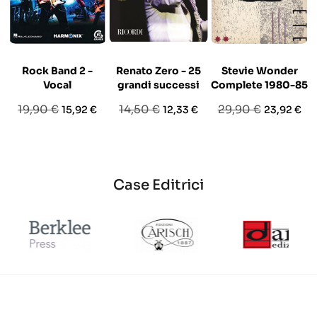
Rock Band 2 -
Renato Zero - 25
Stevie Wonder
Vocal
grandi successi
Complete 1980-85
Prezzo
Prezzo
Prezzo
Prezzo
Prezzo
Prezzo
19,90 €
14,50 €
29,90 €
15,92 €
12,33 €
23,92 €
base
base
base
Case Editrici