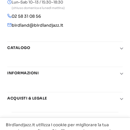
Lun–Sab 10–13 / 15:30–18:30
(chiuso domenica e lunedì mattina)
02 58 31 08 56
birdland@birdlandjazz.it
CATALOGO
Pianoforte
Chitarra
INFORMAZIONI
Fiati
Le nostre scuole di musica
Basso e contrabbasso
Carta del Docente
Basi play-along
ACQUISTI & LEGALE
Contatti
Real Books
Diritto di recesso
Il mio account
Big Band
© 2025 Vendita Metodi e Spartiti Musicali Libreria
Condizioni di utilizzo
Offerte
Birdlandjazz.it utilizza i cookie per migliorare la tua
Birdland Milano. P.Iva 12093700156
Privacy & Cookie