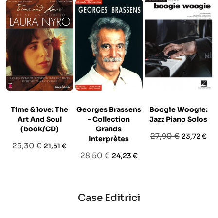
Time & love: The
Georges Brassens
Boogie Woogie:
Z
Art And Soul
- Collection
Jazz Piano Solos
(book/CD)
Grands
Prezzo
Prezzo
27,90 €
23,72 €
Interprètes
Prezzo
Prezzo
25,30 €
21,51 €
base
Prezzo
Prezzo
28,50 €
24,23 €
base
base
Case Editrici