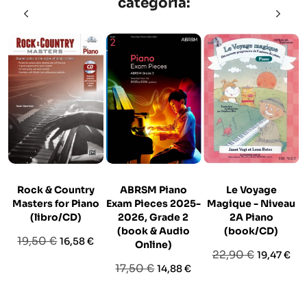
categoria:
Rock & Country
ABRSM Piano
Le Voyage
Masters for Piano
Exam Pieces 2025-
Magique - Niveau
(libro/CD)
2026, Grade 2
2A Piano
(book & Audio
(book/CD)
Prezzo
Prezzo
19,50 €
16,58 €
Online)
Prezzo
Prezzo
22,90 €
19,47 €
base
Prezzo
Prezzo
17,50 €
14,88 €
base
base