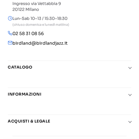
Ingresso via Vettabbia 9
20122 Milano
Lun–Sab 10–13 / 15:30–18:30
(chiuso domenica e lunedì mattina)
02 58 31 08 56
birdland@birdlandjazz.it
CATALOGO
Pianoforte
Chitarra
INFORMAZIONI
Fiati
Le nostre scuole di musica
Basso e contrabbasso
Carta del Docente
Basi play-along
ACQUISTI & LEGALE
Contatti
Real Books
Diritto di recesso
Il mio account