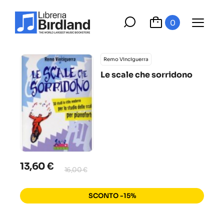
0
Remo Vinciguerra
Le scale che sorridono
13,60 €
16,00 €
SCONTO -15%