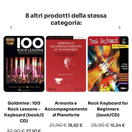
8 altri prodotti della stessa
categoria:
Goldmine : 100
Armonia e
Rock Keyboard for
Rock Lessons -
Accompagnamento
Beginners
Keyboard (book/2
al Pianoforte
(book/CD)
CD)
Prezzo
Prezzo
Prezzo
Prezzo
21,90 €
25,90 €
18,62 €
15,54 €
Prezzo
Prezzo
32,90 €
27,97 €