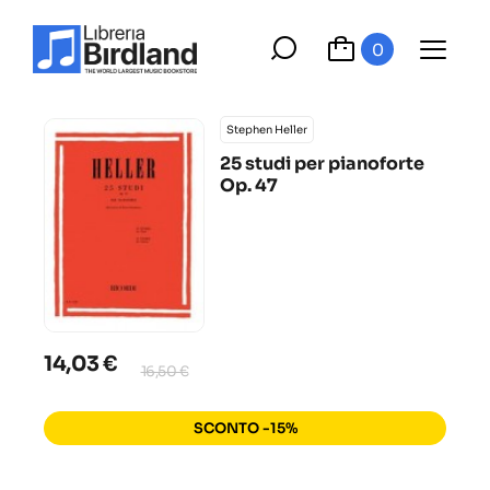
0
Stephen Heller
25 studi per pianoforte
Op. 47
14,03 €
16,50 €
SCONTO -15%