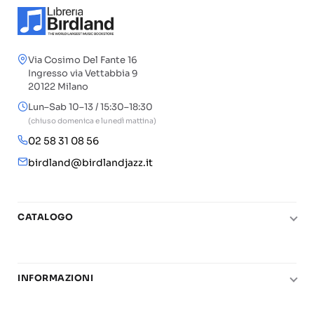
Via Cosimo Del Fante 16
Ingresso via Vettabbia 9
20122 Milano
Lun–Sab 10–13 / 15:30–18:30
(chiuso domenica e lunedì mattina)
02 58 31 08 56
birdland@birdlandjazz.it
CATALOGO
Pianoforte
Chitarra
INFORMAZIONI
Fiati
Le nostre scuole di musica