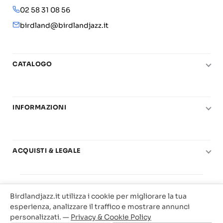
02 58 31 08 56
birdland@birdlandjazz.it
CATALOGO
Pianoforte
Chitarra
INFORMAZIONI
Fiati
Le nostre scuole di musica
Basso e contrabbasso
Carta del Docente
Basi play-along
ACQUISTI & LEGALE
Contatti
Real Books
Diritto di recesso
Il mio account
Big Band
© 2025 Vendita Metodi e Spartiti Musicali Libreria
Condizioni di utilizzo
Offerte
Birdlandjazz.it utilizza i cookie per migliorare la tua
Birdland Milano. P.Iva 12093700156
Privacy & Cookie
esperienza, analizzare il traffico e mostrare annunci
Web Agency Milano
personalizzati. —
Privacy & Cookie Policy
Traccia il tuo ordine