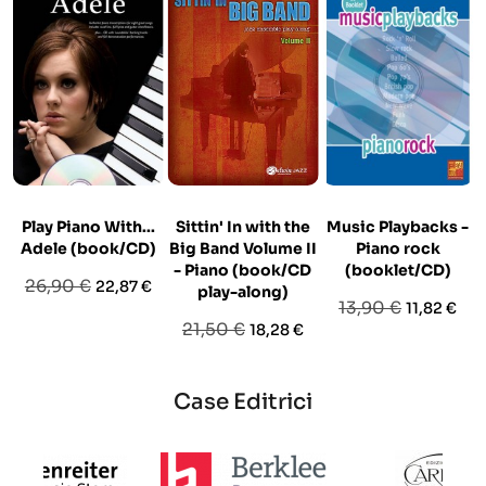
Play Piano With...
Sittin' In with the
Music Playbacks -
Adele (book/CD)
Big Band Volume II
Piano rock
- Piano (book/CD
(booklet/CD)
Prezzo
Prezzo
26,90 €
22,87 €
play-along)
Prezzo
Prezzo
13,90 €
11,82 €
base
Prezzo
Prezzo
21,50 €
18,28 €
base
base
Case Editrici