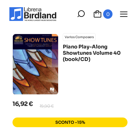
0
Varios Composers
Piano Play-Along
Showtunes Volume 40
(book/CD)
16,92 €
19,90 €
SCONTO -15%