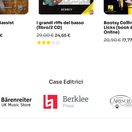
Bassist
I grandi riffs del basso
Bootsy Colli
(libro/2 CD)
Licks (book 
Online)
o
Prezzo
Prezzo
29,00 €
 €
24,65 €
Prezzo
Prez
20,90 €
17,77
base
base
Case Editrici