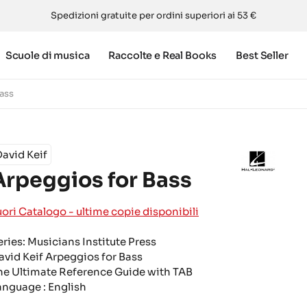
Spedizioni gratuite per ordini superiori ai 53 €
Scuole di musica
Raccolte e Real Books
Best Seller
ass
avid Keif
Arpeggios for Bass
uori Catalogo - ultime copie disponibili
eries: Musicians Institute Press
avid Keif Arpeggios for Bass
he Ultimate Reference Guide with TAB
anguage : English