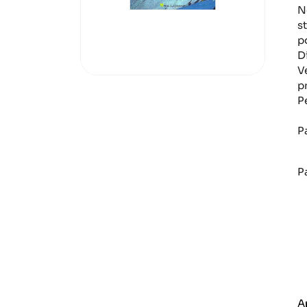
N
s
po
D
V
pr
P
P
M
P
M
D
M
M
A