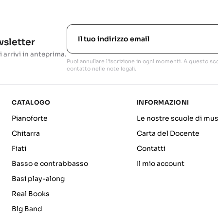
ewsletter
i arrivi in anteprima.
Puoi annullare l'iscrizione in ogni momenti. A questo sco
contatto nelle note legali.
CATALOGO
INFORMAZIONI
Pianoforte
Le nostre scuole di mus
Chitarra
Carta del Docente
Fiati
Contatti
Basso e contrabbasso
Il mio account
Basi play-along
Real Books
Big Band