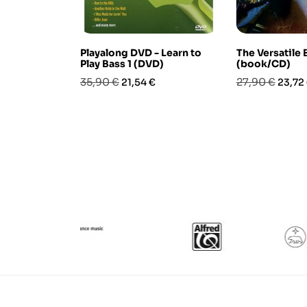
Playalong DVD - Learn to
The Versatile 
Play Bass 1 (DVD)
(book/CD)
Prezzo
Prezzo
Prezzo
Prezz
35,90 €
27,90 €
21,54 €
23,72
base
base