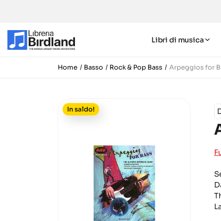
Libri di musica
Home
Basso
Rock & Pop Bass
Arpeggios for B
In saldo!
D
F
S
D
T
L