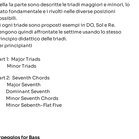
ella 1a parte sono descritte le triadi maggiori e minori, lo
tato fondamentale e i rivolti nelle diverse posizioni
ssibili.
i ogni triade sono proposti esempi in DO, Sol e Re.
engono quindi affrontate le settime usando lo stesso
incipio didattico delle triadi.
er principianti
art 1: Major Triads
inor Triads
art 2: Seventh Chords
ajor Seventh
ominant Seventh
inor Seventh Chords
inor Sebenth-Flat Five
rpeggios for Bass