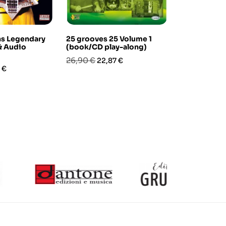
ns Legendary
25 grooves 25 Volume 1
Primus Anth
& Audio
(book/CD play-along)
N
Prezzo
Prezzo
Prezzo
Pre
26,90 €
32,90 €
22,87 €
27,
zo
 €
base
base