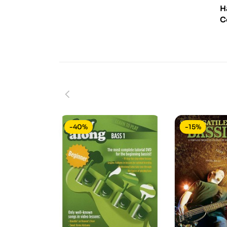
H
C
-40%
-15%