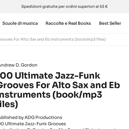
Spedizioni gratuite per ordini superiori ai 53 €
Scuole di musica
Raccolte e Real Books
Best Seller
rooves For Alto Sax and Eb Instruments (book/mp3 files)
Andrew D. Gordon
100 Ultimate Jazz-Funk
Grooves For Alto Sax and Eb
Instruments (book/mp3
iles)
ublished by ADG Productions
00 Ultimate Jazz-Funk Grooves