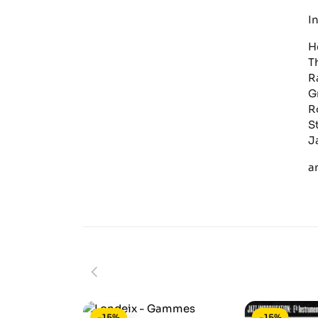
I
H
T
R
G
R
S
J
a
-15%
-15%