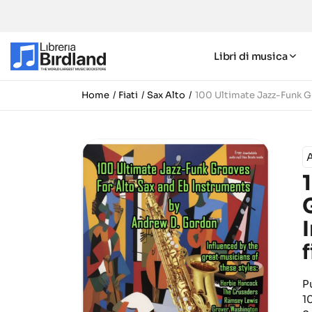
Libri di musica
Home
Fiati
Sax Alto
100 Ultimate Jazz-Funk G
f
P
1