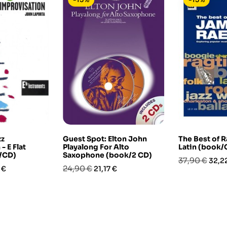
zz
Guest Spot: Elton John
The Best of R
- E Flat
Playalong For Alto
Latin (book/
/CD)
Saxophone (book/2 CD)
Prezzo
Prez
37,90 €
32,2
o
Prezzo
Prezzo
24,90 €
 €
21,17 €
base
base