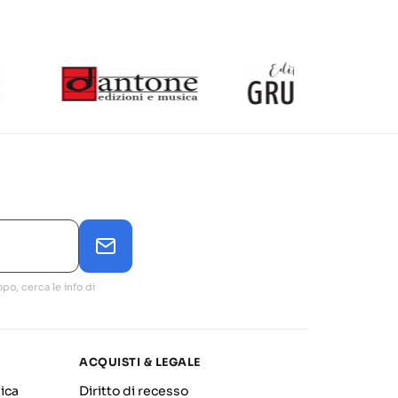
po, cerca le info di
ACQUISTI & LEGALE
ica
Diritto di recesso