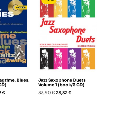
agtime, Blues,
Jazz Saxophone Duets
Jazz Saxoph
CD)
Volume 1 (book/3 CD)
Volume 4 (b
zo
Prezzo
Prezzo
Prezzo
Prez
33,90 €
31,90 €
2 €
28,82 €
27,1
base
base