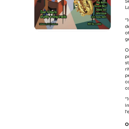
S
L
"
d
o
g
O
p
s
r
p
c
c
"
i
l
O