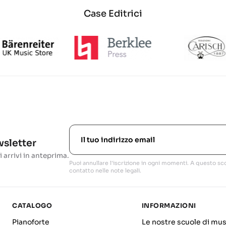
Case Editrici
ewsletter
i arrivi in anteprima.
Puoi annullare l'iscrizione in ogni momenti. A questo sco
contatto nelle note legali.
CATALOGO
INFORMAZIONI
Pianoforte
Le nostre scuole di mus