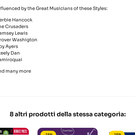
nfluenced by the Great Musicians of these Styles:
erbie Hancock
he Crusaders
amsey Lewis
rover Washigton
oy Ayers
teely Dan
amiroquai
nd many more
8 altri prodotti della stessa categoria:
-15%
-15%