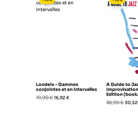
Londeix - Gammes
A Guide to Ja
conjointes et en intervalles
Improvisation 
Edition (book
Prezzo
Prezzo
19,90 €
16,92 €
Prezzo
Prezz
35,90 €
30,52
base
base