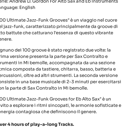
erie: Andrew D. Gordon For Alto Sax and Eb Instruments
anguage: English
100 Ultimate Jazz-Funk Grooves" è un viaggio nel cuore
el jazz-funk, caratterizzato principalmente da groove di
tto battute che catturano l'essenza di questo vibrante
enere.
gnuno dei 100 groove è stato registrato due volte: la
rima versione presenta la parte per Sax Contralto e
trumenti in Mi bemolle, accompagnata da una sezione
itmica composta da tastiere, chitarra, basso, batteria e
ercussioni, oltre ad altri strumenti. La seconda versione
onsiste in una base musicale di 2-3 minuti per esercitarsi
on la parte di Sax Contralto in Mi bemolle.
100 Ultimate Jazz-Funk Grooves for Eb Alto Sax" è un
nvito a esplorare i ritmi sincopati, le armonie sofisticate e
'energia contagiosa che definiscono il genere.
ver 4 hours of play-a-long Tracks.