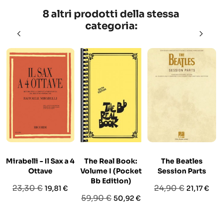
8 altri prodotti della stessa
categoria:
Mirabelli - Il Sax a 4
The Real Book:
The Beatles
Ottave
Volume I (Pocket
Session Parts
Bb Edition)
Prezzo
Prezzo
Prezzo
Prezzo
23,30 €
24,90 €
19,81 €
21,17 €
Prezzo
Prezzo
59,90 €
50,92 €
base
base
base