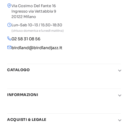
Via Cosimo Del Fante 16
Ingresso via Vettabbia 9
20122 Milano
Lun–Sab 10–13 / 15:30–18:30
(chiuso domenica e lunedì mattina)
02 58 31 08 56
birdland@birdlandjazz.it
CATALOGO
Pianoforte
Chitarra
INFORMAZIONI
Fiati
Le nostre scuole di musica
Basso e contrabbasso
Carta del Docente
Basi play-along
ACQUISTI & LEGALE
Contatti
Real Books