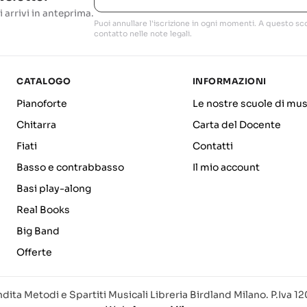
i arrivi in anteprima.
Puoi annullare l'iscrizione in ogni momenti. A questo sco
contatto nelle note legali.
CATALOGO
INFORMAZIONI
Pianoforte
Le nostre scuole di mus
Chitarra
Carta del Docente
Fiati
Contatti
Basso e contrabbasso
Il mio account
Basi play-along
Real Books
Big Band
Offerte
dita Metodi e Spartiti Musicali Libreria Birdland Milano. P.Iva 