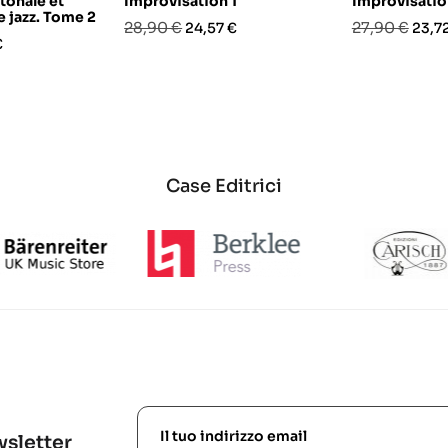
tonale et
Improvisation 1
Improvisatio
 jazz. Tome 2
Prezzo
Prezzo
Prezzo
Prez
28,90 €
27,90 €
24,57 €
23,7
o
€
base
base
Case Editrici
ewsletter