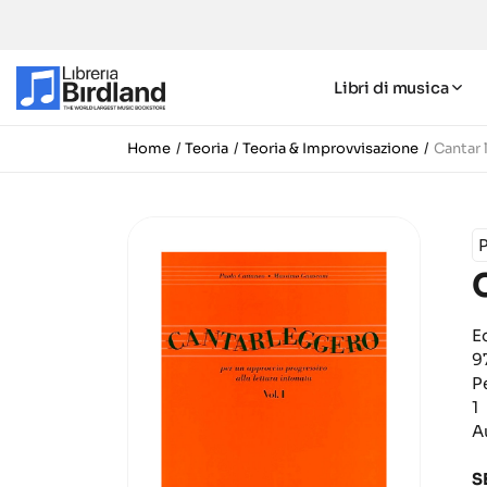
Libri di musica
Home
Teoria
Teoria & Improvvisazione
Cantar 
E
9
P
1
A
S