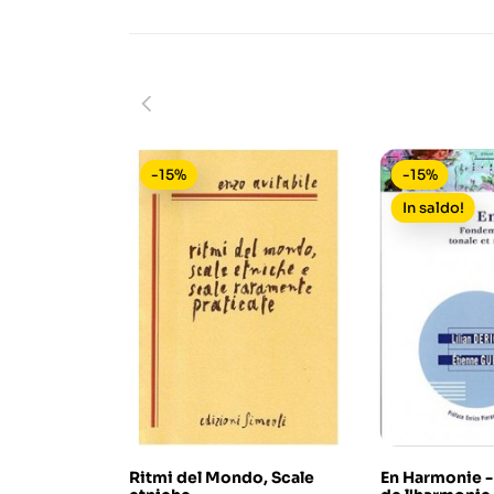
-15%
-15%
In saldo!
Ritmi del Mondo, Scale
En Harmonie 