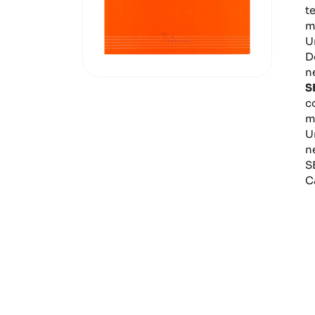
t
m
U
D
n
S
c
m
U
n
S
C