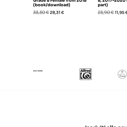
Grade 8 Female from 2018
8, 2017–2020 
(book/download)
part)
Prezzo
Prezzo
Prezzo
Prezz
33,30 €
23,90 €
28,31 €
11,95 
base
base