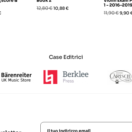
(score &
Book 2
Violin Exam 
1 - 2016-201
Prezzo
Prezzo
12,80 €
10,88 €
o
Prezzo
Prezz
11,90 €
€
9,90 
base
base
Case Editrici