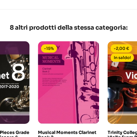
8 altri prodotti della stessa categoria:
-15%
-2,00 €
In saldo!
 Pieces Grade
Musical Moments Clarinet
Trinity Coll