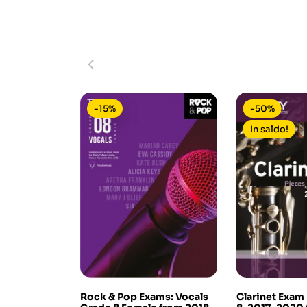
-15%
-50%
In saldo!
Rock & Pop Exams: Vocals
Clarinet Exam