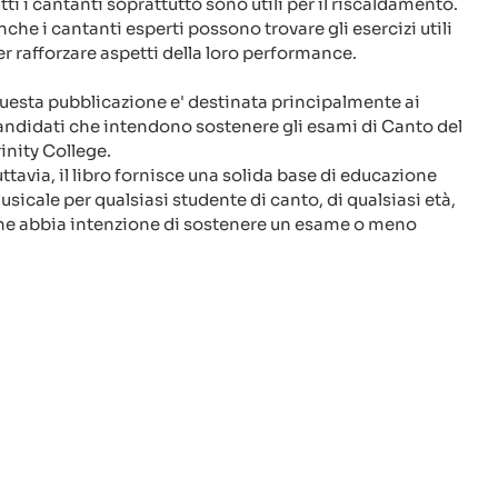
tti i cantanti soprattutto sono utili
per il riscaldamento.
nche i cantanti esperti possono trovare gli esercizi utili
er rafforzare aspetti della loro performance.
uesta pubblicazione e' destinata principalmente ai
andidati che intendono sostenere gli esami di Canto del
rinity College.
uttavia, il libro fornisce una solida base di educazione
usicale per qualsiasi studente di canto, di qualsiasi età,
he abbia intenzione di sostenere un esame o meno