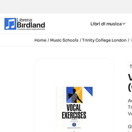
Libri di musica
Home
Music Schools
Trinity College London
T
A
T
V
G