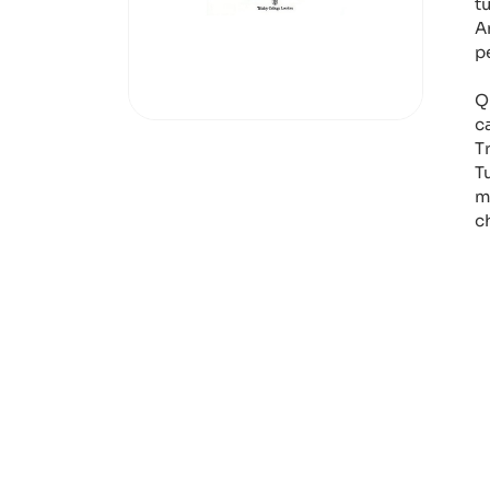
tu
A
p
Q
c
T
T
m
c