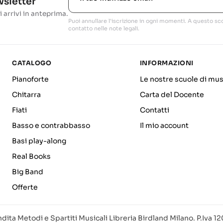
ewsletter
i arrivi in anteprima.
Puoi annullare l'iscrizione in ogni momenti. A questo sco
contatto nelle note legali.
CATALOGO
INFORMAZIONI
Pianoforte
Le nostre scuole di mus
Chitarra
Carta del Docente
Fiati
Contatti
Basso e contrabbasso
Il mio account
Basi play-along
Real Books
Big Band
Offerte
dita Metodi e Spartiti Musicali Libreria Birdland Milano. P.Iva 