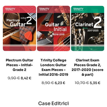
Plectrum Guitar
Trinity College
Clarinet Exam
Pieces - Initial-
London: Guitar
Pieces Grade 2,
Grade 2
Exam Pieces -
2017–2020 (score
Initial 2016-2019
& part)
Prezzo
Prezzo
9,90 €
8,42 €
Prezzo
Prezzo
Prezzo
Prezzo
8,90 €
10,70 €
6,23 €
5,35 €
base
base
base
Case Editrici