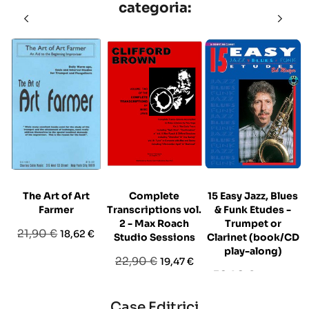
categoria:
The Art of Art
Complete
15 Easy Jazz, Blues
Farmer
Transcriptions vol.
& Funk Etudes -
2 - Max Roach
Trumpet or
Prezzo
Prezzo
21,90 €
18,62 €
Studio Sessions
Clarinet (book/CD
base
play-along)
Prezzo
Prezzo
22,90 €
19,47 €
Prezzo
Prezzo
32,90 €
27,97 €
base
base
Case Editrici