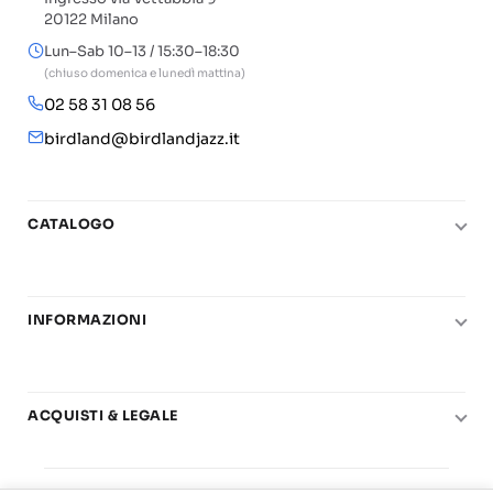
20122 Milano
Lun–Sab 10–13 / 15:30–18:30
(chiuso domenica e lunedì mattina)
02 58 31 08 56
birdland@birdlandjazz.it
CATALOGO
Pianoforte
Chitarra
INFORMAZIONI
Fiati
Le nostre scuole di musica
Basso e contrabbasso
Carta del Docente
Basi play-along
ACQUISTI & LEGALE
Contatti
Real Books
Diritto di recesso
Il mio account
Big Band