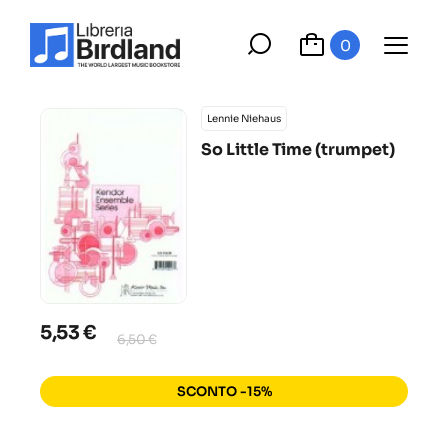
0
Lennie Niehaus
So Little Time (trumpet)
5,53 €
6,50 €
SCONTO -15%