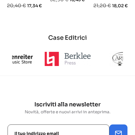
Prezzo
Prezzo
Prezzo
Prezzo
20,40 €
21,20 €
17,34 €
18,02 €
base
base
base
Case Editrici
Iscriviti alla newsletter
Novità, offerte e nuovi arrivi in anteprima.