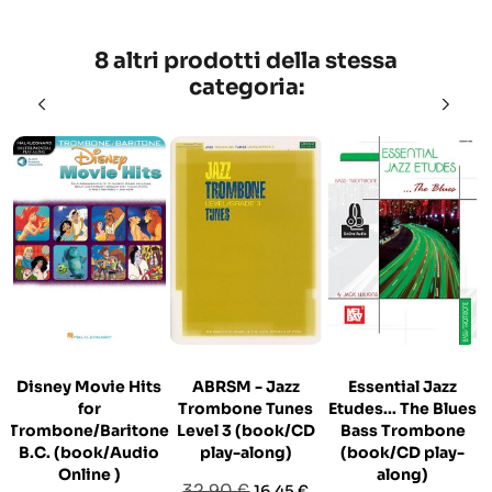
8 altri prodotti della stessa
categoria:
Disney Movie Hits
ABRSM - Jazz
Essential Jazz
for
Trombone Tunes
Etudes... The Blues
Trombone/Baritone
Level 3 (book/CD
Bass Trombone
B.C. (book/Audio
play-along)
(book/CD play-
Online )
along)
Prezzo
Prezzo
32,90 €
16,45 €