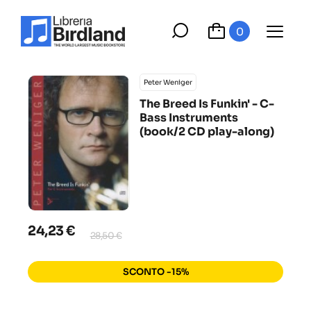
0
Peter Weniger
The Breed Is Funkin' - C-
Bass Instruments
(book/2 CD play-along)
24,23 €
28,50 €
SCONTO -15%