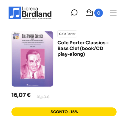
0
Cole Porter
Cole Porter Classics -
Bass Clef (book/CD
play-along)
16,07 €
18,90 €
SCONTO -15%