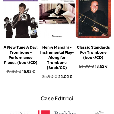
A New Tune A Day:
Henry Mancini -
Classic Standards
Trombone -
Instrumental Play-
For Trombone
Performance
Along for
(book/CD)
Pieces (book/CD)
Trombone
Prezzo
Prezzo
21,90 €
18,62 €
(Book/CD)
Prezzo
Prezzo
19,90 €
16,92 €
base
Prezzo
Prezzo
25,90 €
22,02 €
base
base
Case Editrici