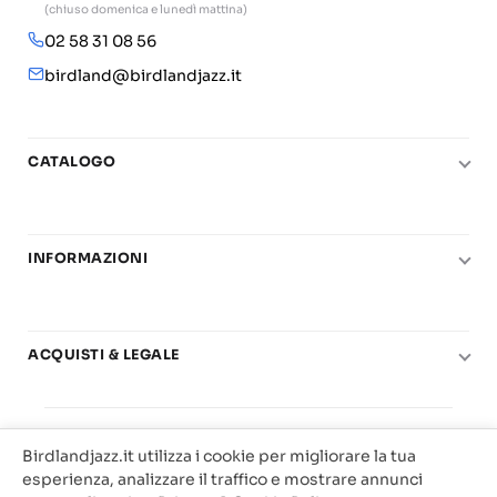
(chiuso domenica e lunedì mattina)
02 58 31 08 56
birdland@birdlandjazz.it
CATALOGO
Pianoforte
Chitarra
INFORMAZIONI
Fiati
Le nostre scuole di musica
Basso e contrabbasso
Carta del Docente
Basi play-along
ACQUISTI & LEGALE
Contatti
Real Books
Diritto di recesso
Il mio account
Big Band
© 2025 Vendita Metodi e Spartiti Musicali Libreria
Condizioni di utilizzo
Offerte
Birdlandjazz.it utilizza i cookie per migliorare la tua
Birdland Milano. P.Iva 12093700156
Privacy & Cookie
esperienza, analizzare il traffico e mostrare annunci
Web Agency Milano