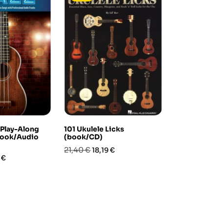
 Play-Along
101 Ukulele Licks
Jazz, Funk &
book/Audio
(book/CD)
For Ukulele
Prezzo
Prezzo
Prezzo
Pre
21,40 €
18,40 €
18,19 €
15,6
zo
 €
base
base