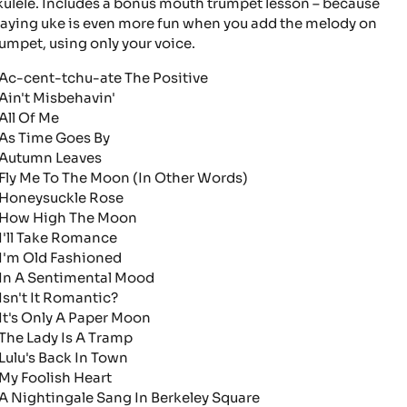
kulele. Includes a bonus mouth trumpet lesson – because
laying uke is even more fun when you add the melody on
rumpet, using only your voice.
c-cent-tchu-ate The Positive
in't Misbehavin'
ll Of Me
s Time Goes By
utumn Leaves
ly Me To The Moon (In Other Words)
oneysuckle Rose
ow High The Moon
'll Take Romance
'm Old Fashioned
n A Sentimental Mood
sn't It Romantic?
t's Only A Paper Moon
he Lady Is A Tramp
ulu's Back In Town
y Foolish Heart
 Nightingale Sang In Berkeley Square