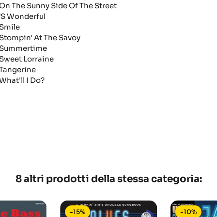
n The Sunny Side Of The Street
S Wonderful
mile
tompin' At The Savoy
ummertime
weet Lorraine
angerine
hat'll I Do?
8 altri prodotti della stessa categoria:
-15%
-10%