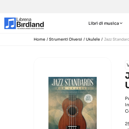
Libri di musica
Home
Strumenti Diversi
Ukulele
Jazz Standard
V
P
I
C
2