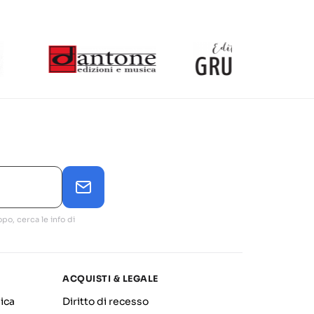
po, cerca le info di
ACQUISTI & LEGALE
ica
Diritto di recesso