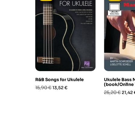
R&B Songs for Ukulele
Ukulele Bass 
(book/Online
Prezzo
Prezzo
15,90 €
13,52 €
Prezzo
Prezz
25,20 €
21,42 
base
base