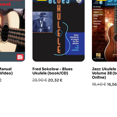
Manual
Fred Sokolow - Blues
Jazz: Ukulele
 Video)
Ukulele (book/CD)
Volume 38 (
Online)
o
Prezzo
Prezzo
23,90 €
€
20,32 €
Prezzo
Prez
18,40 €
16,56
base
base