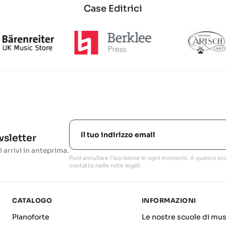
Case Editrici
ewsletter
i arrivi in anteprima.
Puoi annullare l'iscrizione in ogni momenti. A questo sco
contatto nelle note legali.
CATALOGO
INFORMAZIONI
Pianoforte
Le nostre scuole di mus