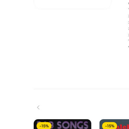
O
'
S
S
S
S
T
W
-15%
-15%