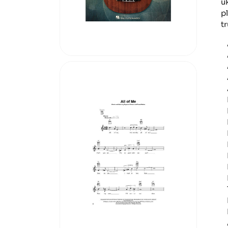
u
p
t
A
A
A
A
A
F
H
H
I
I
I
I
I
T
L
M
A