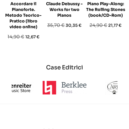
Accordare il
Claude Debussy -
Piano Play-Along:
Pianoforte.
Works for two
The Rolling Stones
Metodo Teorico-
Pianos
(book/CD-Rom)
Pratico (libro
Prezzo
Prezzo
Prezzo
Prezzo
35,70 €
24,90 €
30,35 €
21,17 €
video online)
base
base
Prezzo
Prezzo
14,90 €
12,67 €
base
Case Editrici