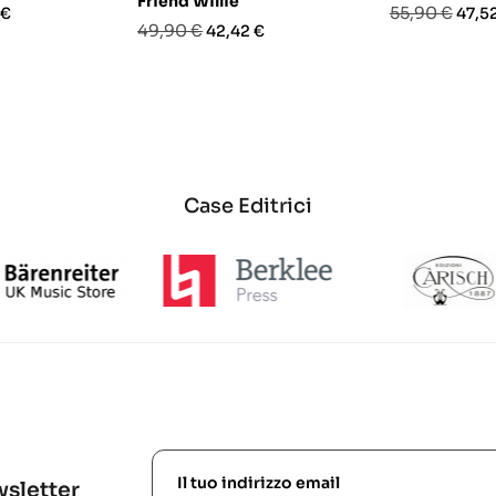
Friend Willie
o
Prezzo
Prez
55,90 €
 €
47,5
Prezzo
Prezzo
49,90 €
42,42 €
base
base
Case Editrici
ewsletter