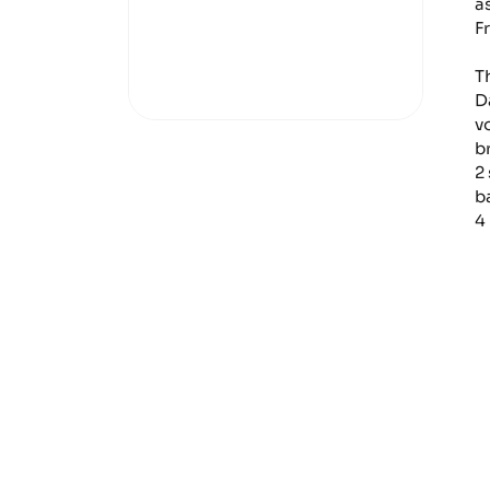
a
F
T
D
v
b
2
b
4