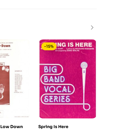
-15%
-15%
- Low Down
Spring Is Here
Malaguena 