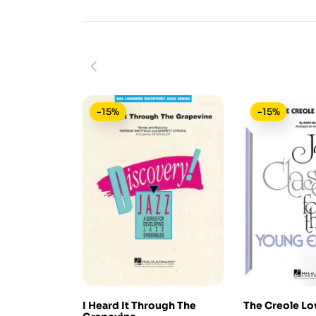
-15%
-15%
I Heard It Through The
The Creole Lov