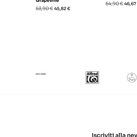
Grapevine
Prezzo
Prezz
54,90 €
46,67
Prezzo
Prezzo
53,90 €
45,82 €
base
base
Iscriviti alla n