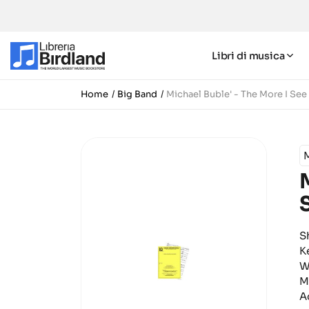
Libri di musica
Home
Big Band
Michael Buble' - The More I See
M
S
K
W
M
A