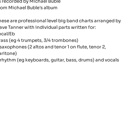
s recorded by Michael Bublé
rom Michael Buble's album
hese are professional level big band charts arranged by
ave Tanner with individual parts written for:
ocal/Eb
rass (eg 4 trumpets, 3/4 trombones)
 saxophones (2 altos and tenor 1 on flute, tenor 2,
aritone)
 rhythm (eg keyboards, guitar, bass, drums) and vocals