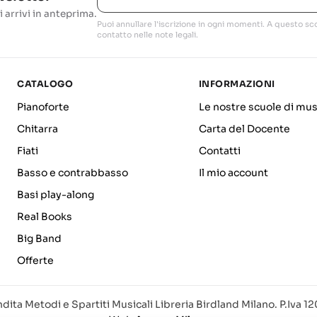
i arrivi in anteprima.
Puoi annullare l'iscrizione in ogni momenti. A questo sco
contatto nelle note legali.
CATALOGO
INFORMAZIONI
Pianoforte
Le nostre scuole di mus
Chitarra
Carta del Docente
Fiati
Contatti
Basso e contrabbasso
Il mio account
Basi play-along
Real Books
Big Band
Offerte
dita Metodi e Spartiti Musicali Libreria Birdland Milano. P.Iva 