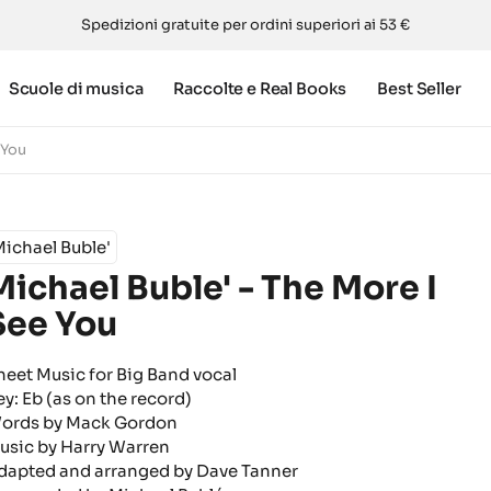
Spedizioni gratuite per ordini superiori ai 53 €
Scuole di musica
Raccolte e Real Books
Best Seller
 You
ichael Buble'
Michael Buble' - The More I
See You
heet Music for Big Band vocal
ey: Eb (as on the record)
ords by Mack Gordon
usic by Harry Warren
dapted and arranged by Dave Tanner