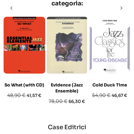
categoria:
So What (with CD)
Evidence (Jazz
Cold Duck Time
Ensemble)
Prezzo
Prezzo
Prezzo
Prezzo
48,90 €
54,90 €
41,57 €
46,67 €
Prezzo
Prezzo
78,00 €
66,30 €
base
base
base
Case Editrici