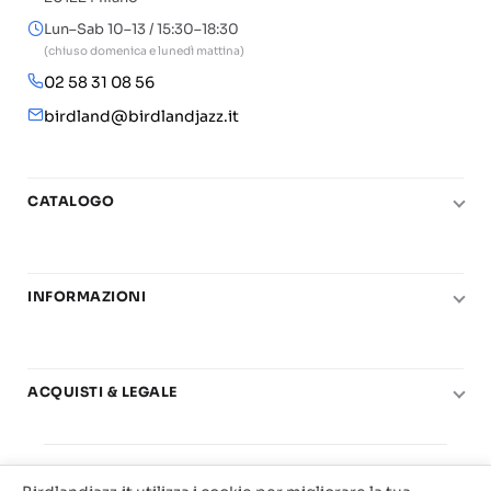
Lun–Sab 10–13 / 15:30–18:30
(chiuso domenica e lunedì mattina)
02 58 31 08 56
birdland@birdlandjazz.it
CATALOGO
Pianoforte
Chitarra
INFORMAZIONI
Fiati
Le nostre scuole di musica
Basso e contrabbasso
Carta del Docente
Basi play-along
ACQUISTI & LEGALE
Contatti
Real Books
Diritto di recesso
Il mio account
Big Band
© 2025 Vendita Metodi e Spartiti Musicali Libreria
Condizioni di utilizzo
Offerte