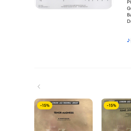
P
G
B
D
♪
-15%
-15%