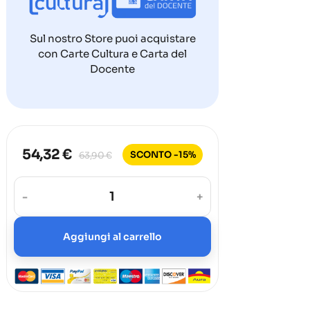
Sul nostro Store puoi acquistare
con Carte Cultura e Carta del
Docente
54,32 €
SCONTO -15%
63,90 €
-
+
Aggiungi al carrello