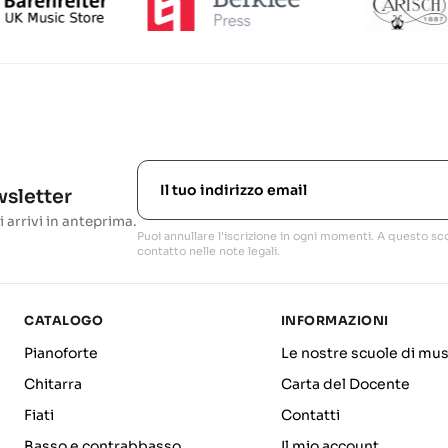
ewsletter
i arrivi in anteprima.
Puoi annullare l'iscrizione in ogni momenti. A questo sco
contatto nelle note legali.
CATALOGO
INFORMAZIONI
Pianoforte
Le nostre scuole di mus
Chitarra
Carta del Docente
Fiati
Contatti
Basso e contrabbasso
Il mio account