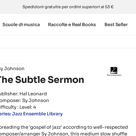
Spedizioni gratuite per ordini superiori ai 53 €
Scuole di musica
Raccolte e Real Books
Best Seller
Sy Johnson
The Subtle Sermon
ublisher: Hal Leonard
omposer: Sy Johnson
fficulty : Level: 4
eries: Jazz Ensemble Library
preading the 'gospel of jazz' according to well-respected
omposer/arranger Sy Johnson, this medium slow shuffle