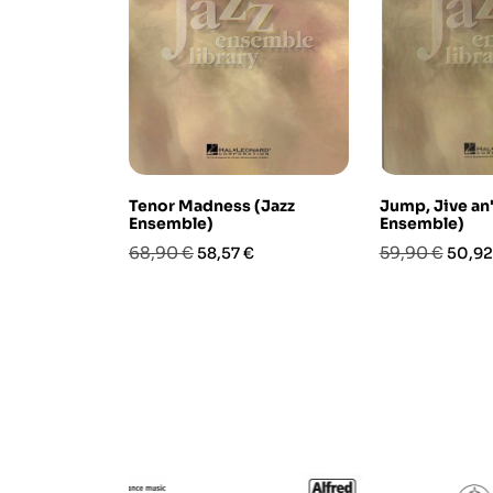
Tenor Madness (Jazz
Jump, Jive an'
Ensemble)
Ensemble)
Prezzo
Prezzo
Prezzo
Prezz
68,90 €
59,90 €
58,57 €
50,92
base
base