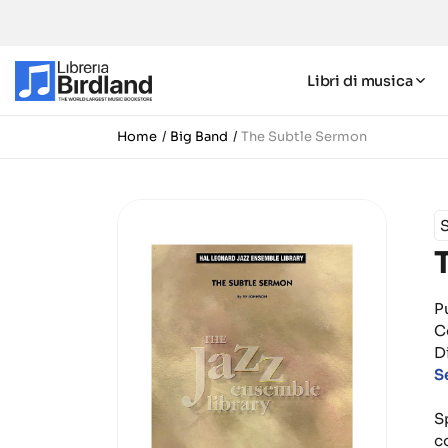
Libri di musica
Home
Big Band
The Subtle Sermon
P
C
Di
S
S
c