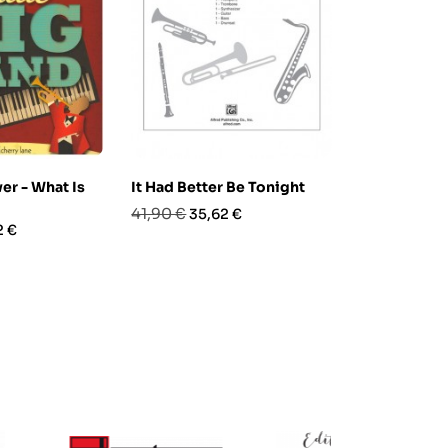
er - What Is
It Had Better Be Tonight
Matt Harris 
Prezzo
Prezzo
Prezzo
Prez
41,90 €
51,90 €
35,62 €
44,1
zo
2 €
base
base