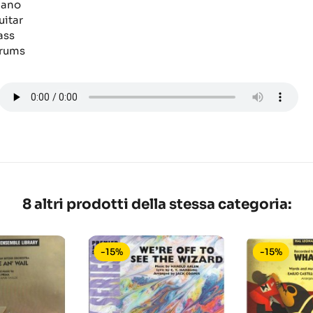
iano
uitar
ass
rums
8 altri prodotti della stessa categoria:
-15%
-15%