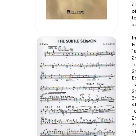
c
o
t
a
I
F
1
2
1
2
E
1
2
3
4
1
2
3
4