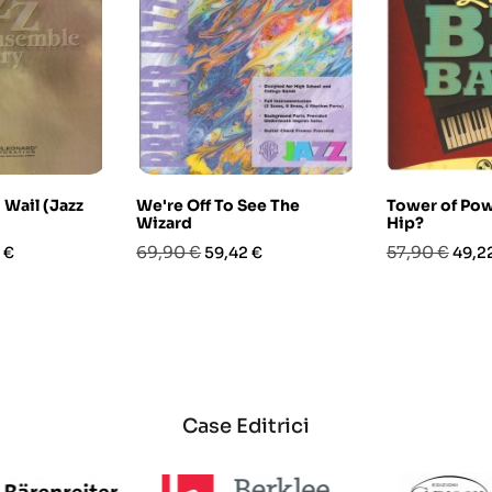
 Wail (Jazz
We're Off To See The
Tower of Pow
Wizard
Hip?
o
Prezzo
Prezzo
Prezzo
Prez
69,90 €
57,90 €
 €
59,42 €
49,2
base
base
Case Editrici