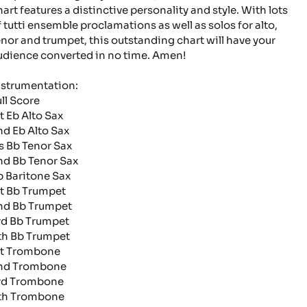
hart features a distinctive personality and style. With lots
f tutti ensemble proclamations as well as solos for alto,
enor and trumpet, this outstanding chart will have your
udience converted in no time. Amen!
nstrumentation:
ull Score
st Eb Alto Sax
nd Eb Alto Sax
rs Bb Tenor Sax
nd Bb Tenor Sax
b Baritone Sax
st Bb Trumpet
nd Bb Trumpet
rd Bb Trumpet
th Bb Trumpet
st Trombone
nd Trombone
rd Trombone
th Trombone