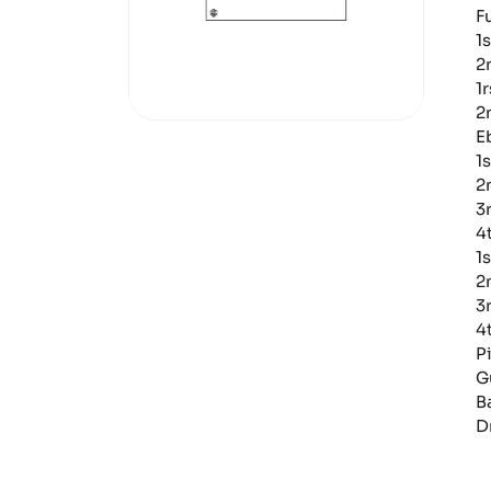
F
1
2
1
2
E
1
2
3
4
1
2
3
4
P
G
B
D