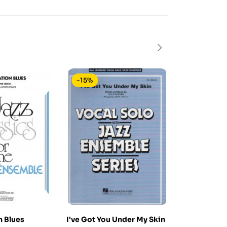
-15%
-15%
 Blues
I've Got You Under My Skin
Sesame Str