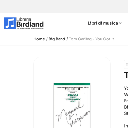
Libri di musica
Home
Big Band
Tom Garling - You Got It
Y
W
F
B
S
I