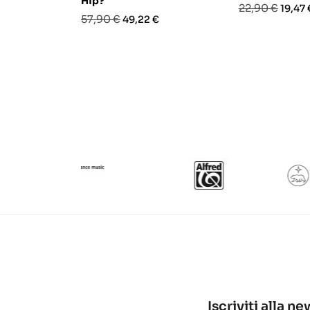
Hip?
Prezzo
Prezz
22,90 €
19,47 
Prezzo
Prezzo
57,90 €
49,22 €
base
base
Iscriviti alla n