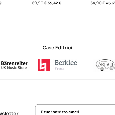
o
Prezzo
Prezzo
Prezzo
Prez
69,90 €
54,90 €
€
59,42 €
46,6
base
base
Case Editrici
ewsletter