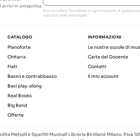
i arrivi in anteprima.
Puoi annullare l'iscrizione in ogni momenti. A questo sco
contatto nelle note legali.
CATALOGO
INFORMAZIONI
Pianoforte
Le nostre scuole di mus
Chitarra
Carta del Docente
Fiati
Contatti
Basso e contrabbasso
Il mio account
Basi play-along
Real Books
Big Band
Offerte
dita Metodi e Spartiti Musicali Libreria Birdland Milano. P.Iva 