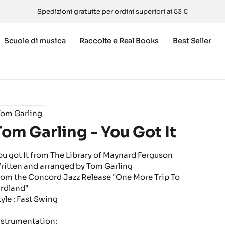
Spedizioni gratuite per ordini superiori ai 53 €
Scuole di musica
Raccolte e Real Books
Best Seller
Tom Garling
Tom Garling - You Got It
ou got It from The Library of Maynard Ferguson
ritten and arranged by Tom Garling
rom the Concord Jazz Release "One More Trip To
irdland"
tyle : Fast Swing
nstrumentation: