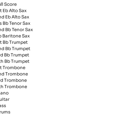
ull Score
st Eb Alto Sax
nd Eb Alto Sax
rs Bb Tenor Sax
nd Bb Tenor Sax
b Baritone Sax
st Bb Trumpet
nd Bb Trumpet
rd Bb Trumpet
th Bb Trumpet
st Trombone
nd Trombone
rd Trombone
th Trombone
iano
uitar
ass
rums