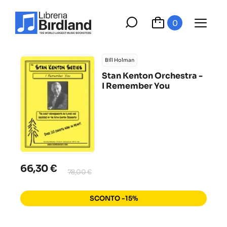
0
Bill Holman
Stan Kenton Orchestra -
I Remember You
66,30 €
78,00 €
SCONTO -15%