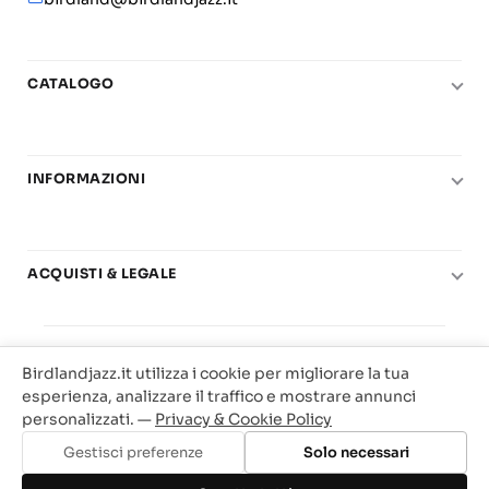
CATALOGO
Pianoforte
Chitarra
INFORMAZIONI
Fiati
Le nostre scuole di musica
Basso e contrabbasso
Carta del Docente
Basi play-along
ACQUISTI & LEGALE
Contatti
Real Books
Diritto di recesso
Il mio account
Big Band
© 2025 Vendita Metodi e Spartiti Musicali Libreria
Condizioni di utilizzo
Offerte
Birdlandjazz.it utilizza i cookie per migliorare la tua
Birdland Milano. P.Iva 12093700156
Privacy & Cookie
esperienza, analizzare il traffico e mostrare annunci
Web Agency Milano
personalizzati. —
Privacy & Cookie Policy
Traccia il tuo ordine
Gestisci preferenze
Solo necessari
Aggiungi al carrello