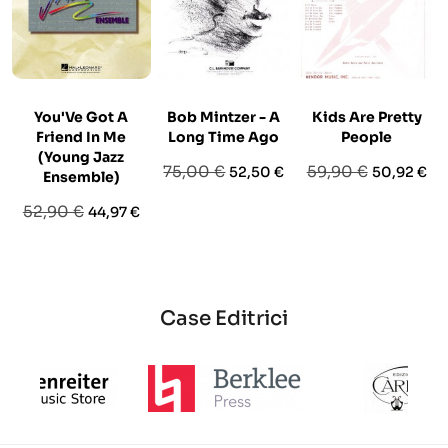
You'Ve Got A
Bob Mintzer - A
Kids Are Pretty
Friend In Me
Long Time Ago
People
(Young Jazz
Prezzo
Prezzo
Prezzo
Prezzo
75,00 €
59,90 €
52,50 €
50,92 €
Ensemble)
base
base
Prezzo
Prezzo
52,90 €
44,97 €
base
Case Editrici