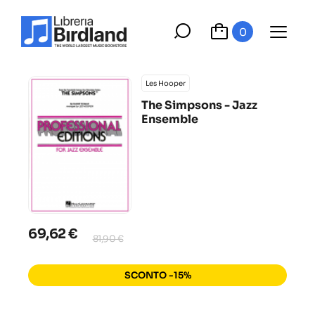
0
Les Hooper
The Simpsons - Jazz
Ensemble
69,62 €
81,90 €
SCONTO -15%