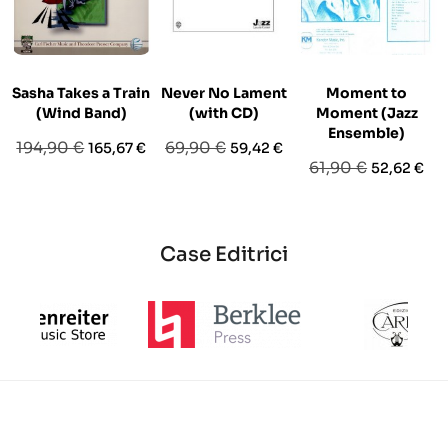
Sasha Takes a Train
Never No Lament
Moment to
(Wind Band)
(with CD)
Moment (Jazz
Ensemble)
Prezzo
Prezzo
Prezzo
Prezzo
194,90 €
69,90 €
165,67 €
59,42 €
Prezzo
Prezzo
61,90 €
52,62 €
base
base
base
Case Editrici