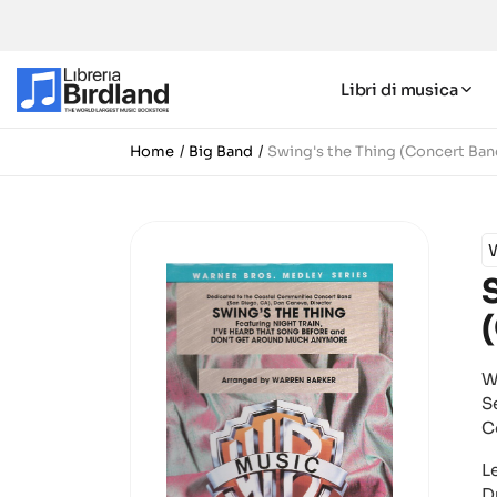
Libri di musica
Home
Big Band
Swing's the Thing (Concert Ban
W
S
C
L
Du