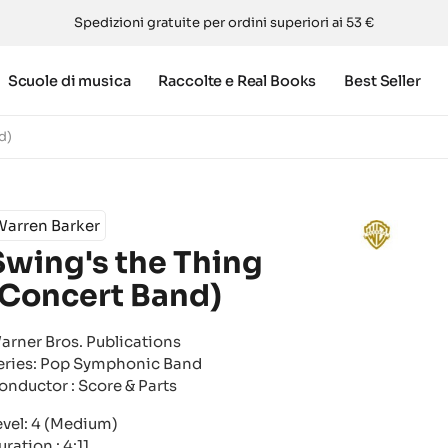
Spedizioni gratuite per ordini superiori ai 53 €
Scuole di musica
Raccolte e Real Books
Best Seller
d)
Warren Barker
Swing's the Thing
(Concert Band)
arner Bros. Publications
eries:
Pop Symphonic Band
onductor : Score & Parts
evel:
4 (Medium)
ration : 4:11