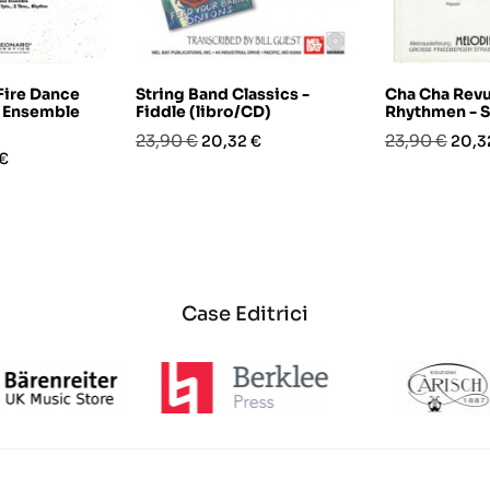
Fire Dance
String Band Classics -
Cha Cha Revu
z Ensemble
Fiddle (libro/CD)
Rhythmen - S
Prezzo
Prezzo
Prezzo
Prez
23,90 €
23,90 €
20,32 €
20,3
o
 €
base
base
Case Editrici