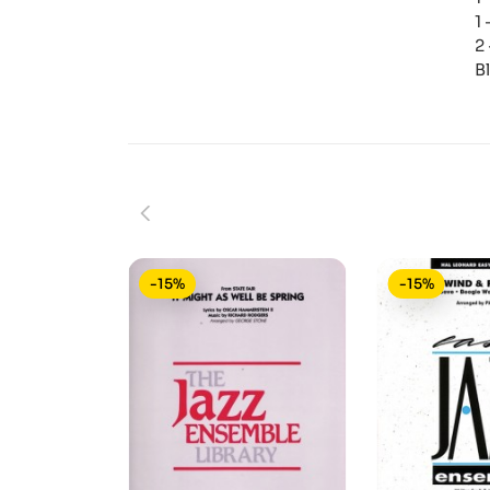
1
2
B
-15%
-15%