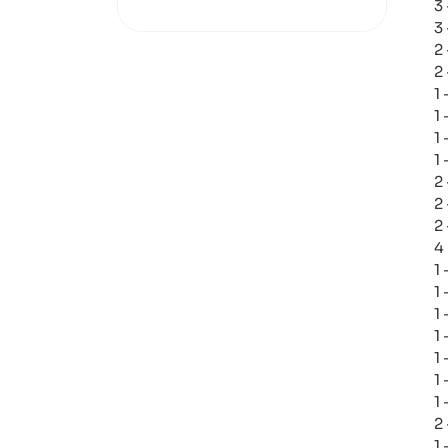
3 
3 
2
2
1
1
1
1
2
2
2
4
1
1
1
1
1 
1 
1 
2
1