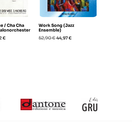
e / Cha Cha
Work Song (Jazz
Tower of Po
alonorchester
Ensemble)
Hip?
zo
Prezzo
Prezzo
Prezzo
Pre
52,90 €
57,90 €
2 €
44,97 €
49,
base
base