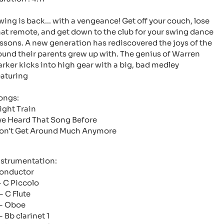
wing is back... with a vengeance! Get off your couch, lose
hat remote, and get down to the club for your swing dance
essons. A new generation has rediscovered the joys of the
ound their parents grew up with. The genius of Warren
arker kicks into high gear with a big, bad medley
eaturing
ongs:
ight Train
've Heard That Song Before
on't Get Around Much Anymore
nstrumentation:
onductor
 - C Piccolo
- C Flute
 - Oboe
- Bb clarinet 1