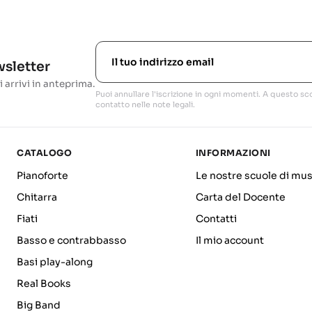
ewsletter
i arrivi in anteprima.
Puoi annullare l'iscrizione in ogni momenti. A questo sco
contatto nelle note legali.
CATALOGO
INFORMAZIONI
Pianoforte
Le nostre scuole di mus
Chitarra
Carta del Docente
Fiati
Contatti
Basso e contrabbasso
Il mio account
Basi play-along
Real Books
Big Band