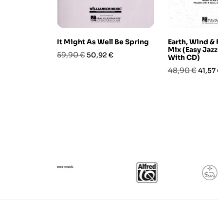
It Might As Well Be Spring
Earth, Wind & 
Mix (Easy Jaz
Prezzo
Prezzo
59,90 €
50,92 €
With CD)
base
Prezzo
Prezz
48,90 €
41,57
base