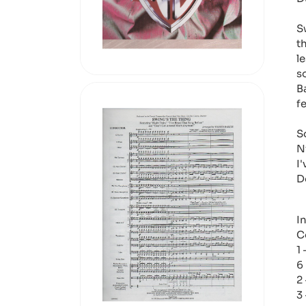
S
t
l
s
B
f
S
N
I
D
I
C
1
6 
2
3 