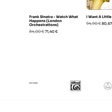
Frank Sinatra - Watch What
I Want A Little
Happens (London
Prezzo
Prezz
94,90 €
80,67
Orchestrations)
base
Prezzo
Prezzo
84,00 €
71,40 €
base