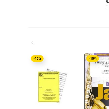
B
D
-15%
-15%