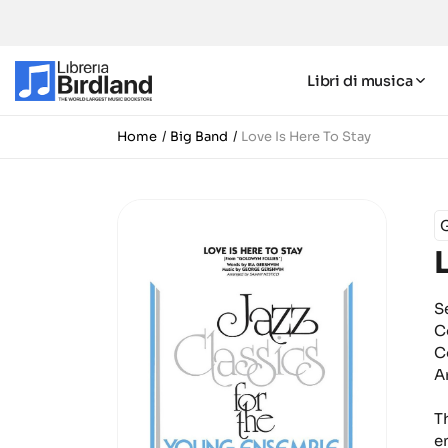
Libri di musica
Home
Big Band
Love Is Here To Stay
S
C
C
A
T
e