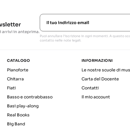
ewsletter
i arrivi in anteprima.
Puoi annullare l'iscrizione in ogni momenti. A questo sco
contatto nelle note legali.
CATALOGO
INFORMAZIONI
Pianoforte
Le nostre scuole di mus
Chitarra
Carta del Docente
Fiati
Contatti
Basso e contrabbasso
Il mio account
Basi play-along
Real Books
Big Band