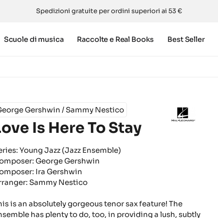
Spedizioni gratuite per ordini superiori ai 53 €
Scuole di musica
Raccolte e Real Books
Best Seller
George Gershwin / Sammy Nestico
Love Is Here To Stay
eries: Young Jazz (Jazz Ensemble)
omposer: George Gershwin
omposer: Ira Gershwin
rranger: Sammy Nestico
his is an absolutely gorgeous tenor sax feature! The
nsemble has plenty to do, too, in providing a lush, subtly