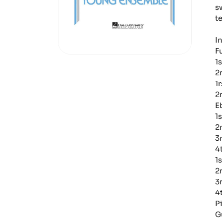
s
t
I
F
1
2
1
2
E
1
2
3
4
1
2
3
4
P
G