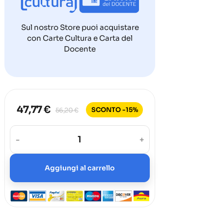
Sul nostro Store puoi acquistare
con Carte Cultura e Carta del
Docente
47,77 €
SCONTO -15%
56,20 €
-
+
Aggiungi al carrello