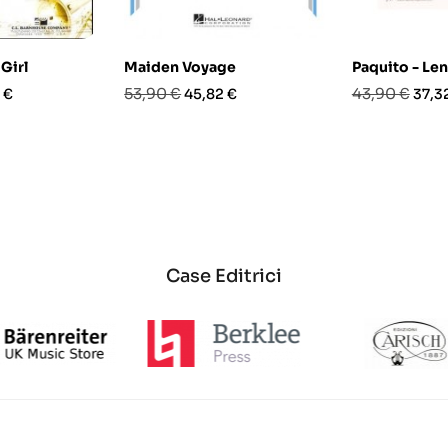
 Girl
Maiden Voyage
Paquito - Le
o
Prezzo
Prezzo
Prezzo
Prez
53,90 €
43,90 €
 €
45,82 €
37,3
base
base
Case Editrici