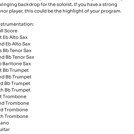
winging backdrop for the soloist. If you have a strong
enor player, this could be the highlight of your program.
nstrumentation:
ull Score
st Eb Alto Sax
nd Eb Alto Sax
rs Bb Tenor Sax
nd Bb Tenor Sax
b Baritone Sax
st Bb Trumpet
nd Bb Trumpet
rd Bb Trumpet
th Bb Trumpet
st Trombone
nd Trombone
rd Trombone
th Trombone
iano
uitar