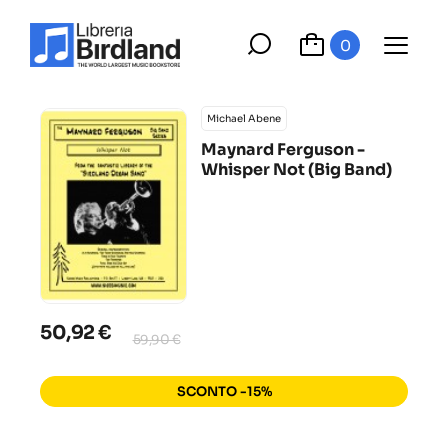
0
Michael Abene
Maynard Ferguson -
Whisper Not (Big Band)
50,92 €
59,90 €
SCONTO -15%