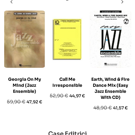
Georgia On My
Call Me
Earth, Wind & Fire
Mind (Jazz
Irresponsible
Dance Mix (Easy
Ensemble)
Jazz Ensemble
Prezzo
Prezzo
52,90 €
44,97 €
With CD)
Prezzo
Prezzo
59,90 €
47,92 €
base
Prezzo
Prezzo
48,90 €
41,57 €
base
base
Case Editrici