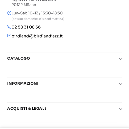
20122 Milano
Lun–Sab 10–13 / 15:30–18:30
(chiuso domenica e lunedì mattina)
02 58 31 08 56
birdland@birdlandjazz.it
CATALOGO
Pianoforte
Chitarra
INFORMAZIONI
Fiati
Le nostre scuole di musica
Basso e contrabbasso
Carta del Docente
Basi play-along
ACQUISTI & LEGALE
Contatti
Real Books
Diritto di recesso
Il mio account
Big Band