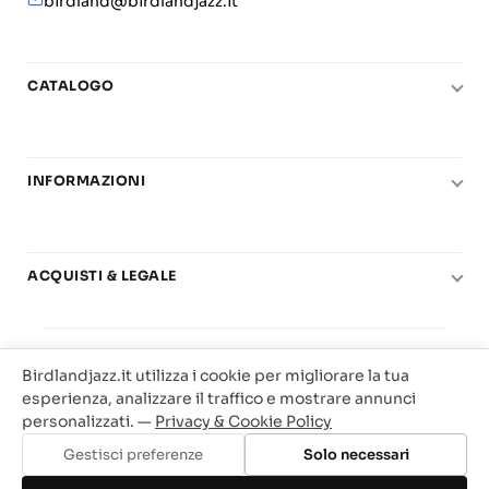
birdland@birdlandjazz.it
CATALOGO
Pianoforte
Chitarra
INFORMAZIONI
Fiati
Le nostre scuole di musica
Basso e contrabbasso
Carta del Docente
Basi play-along
ACQUISTI & LEGALE
Contatti
Real Books
Diritto di recesso
Il mio account
Big Band
© 2025 Vendita Metodi e Spartiti Musicali Libreria
Condizioni di utilizzo
Offerte
Birdlandjazz.it utilizza i cookie per migliorare la tua
Birdland Milano. P.Iva 12093700156
Privacy & Cookie
esperienza, analizzare il traffico e mostrare annunci
Web Agency Milano
personalizzati. —
Privacy & Cookie Policy
Traccia il tuo ordine
Gestisci preferenze
Solo necessari
Aggiungi al carrello