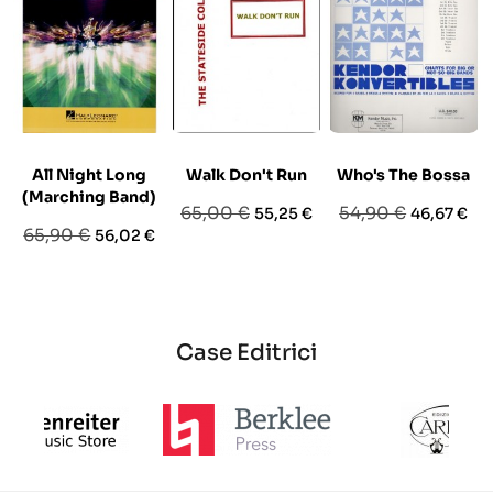
All Night Long
Walk Don't Run
Who's The Bossa
(Marching Band)
Prezzo
Prezzo
Prezzo
Prezzo
65,00 €
54,90 €
55,25 €
46,67 €
Prezzo
Prezzo
65,90 €
56,02 €
base
base
base
Case Editrici