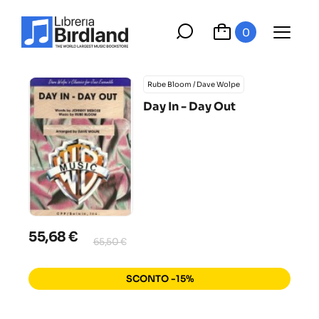
0
Rube Bloom / Dave Wolpe
Day In - Day Out
55,68 €
65,50 €
SCONTO -15%