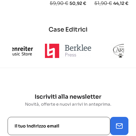
Prezzo
Prezzo
Prezzo
Prezzo
59,90 €
51,90 €
50,92 €
44,12 €
base
base
base
Case Editrici
Iscriviti alla newsletter
Novità, offerte e nuovi arrivi in anteprima.