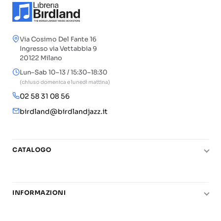
Via Cosimo Del Fante 16
Ingresso via Vettabbia 9
20122 Milano
Lun–Sab 10–13 / 15:30–18:30
(chiuso domenica e lunedì mattina)
02 58 31 08 56
birdland@birdlandjazz.it
CATALOGO
Pianoforte
Chitarra
INFORMAZIONI
Fiati
Le nostre scuole di musica
Basso e contrabbasso