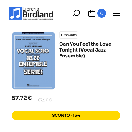
0
Elton John
Can You Feel the Love
Tonight (Vocal Jazz
Ensemble)
57,72 €
67,90 €
SCONTO -15%