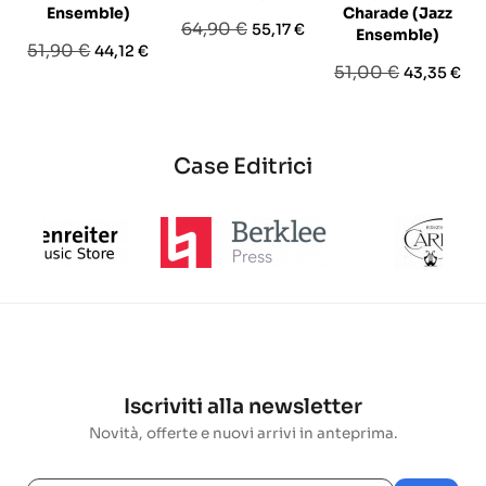
Ensemble)
Charade (Jazz
Prezzo
Prezzo
64,90 €
55,17 €
Ensemble)
Prezzo
Prezzo
51,90 €
44,12 €
base
Prezzo
Prezzo
51,00 €
43,35 €
base
base
Case Editrici
Iscriviti alla newsletter
Novità, offerte e nuovi arrivi in anteprima.