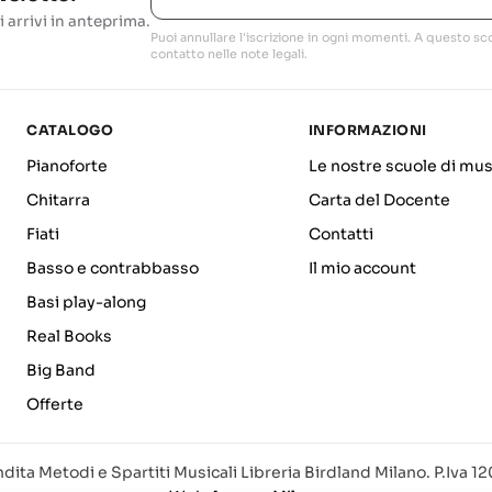
i arrivi in anteprima.
Puoi annullare l'iscrizione in ogni momenti. A questo sco
contatto nelle note legali.
CATALOGO
INFORMAZIONI
Pianoforte
Le nostre scuole di mus
Chitarra
Carta del Docente
Fiati
Contatti
Basso e contrabbasso
Il mio account
Basi play-along
Real Books
Big Band
Offerte
dita Metodi e Spartiti Musicali Libreria Birdland Milano. P.Iva 