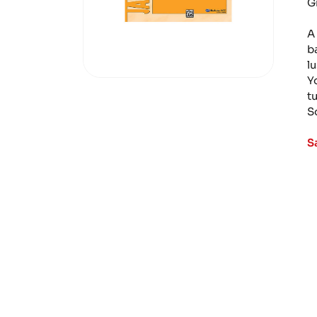
G
A
b
lu
Y
t
S
S