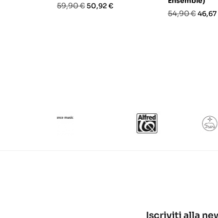
Ensemble)
Prezzo
Prezzo
59,90 €
50,92 €
Prezzo
Prezz
54,90 €
46,67
base
base
Iscriviti alla n