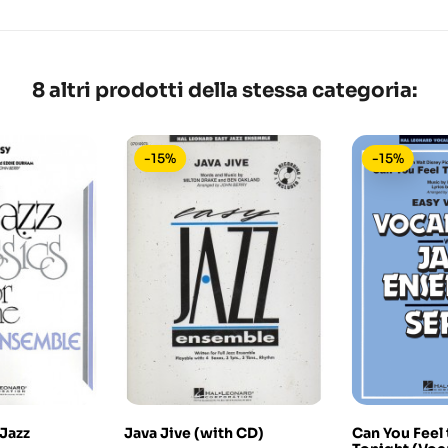
8 altri prodotti della stessa categoria:
-15%
-15%
Jazz
Java Jive (with CD)
Can You Feel