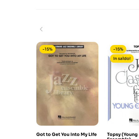
-15%
-15%
In saldo!
Got to Get You Into My Life
Topsy (Young 