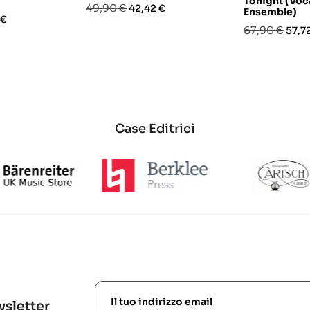
Tonight (Voca
Prezzo
Prezzo
49,90 €
42,42 €
Ensemble)
o
 €
base
Prezzo
Prez
67,90 €
57,7
base
Case Editrici
ewsletter