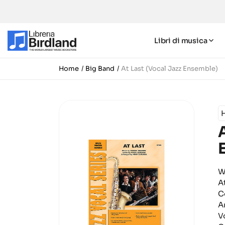
Libri di musica
Home
Big Band
At Last (Vocal Jazz Ensemble)
W
A
C
A
V