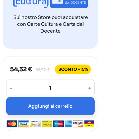
Sul nostro Store puoi acquistare
con Carte Cultura e Carta del
Docente
54,32 €
SCONTO -15%
63,90 €
-
+
Aggiungi al carrello