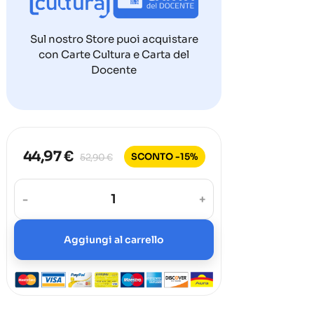
Sul nostro Store puoi acquistare
con Carte Cultura e Carta del
Docente
44,97 €
SCONTO -15%
52,90 €
-
+
Aggiungi al carrello