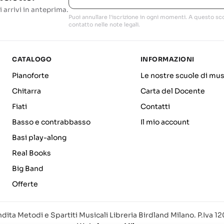
i arrivi in anteprima.
Puoi annullare l'iscrizione in ogni momenti. A questo sco
contatto nelle note legali.
CATALOGO
INFORMAZIONI
Pianoforte
Le nostre scuole di mus
Chitarra
Carta del Docente
Fiati
Contatti
Basso e contrabbasso
Il mio account
Basi play-along
Real Books
Big Band
Offerte
dita Metodi e Spartiti Musicali Libreria Birdland Milano. P.Iva 