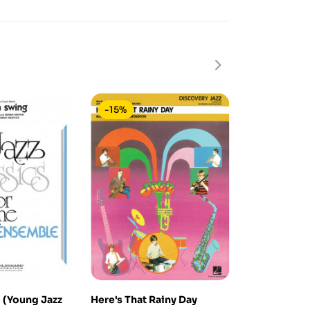
-15%
-15%
 (Young Jazz
Here's That Rainy Day
Must Be The