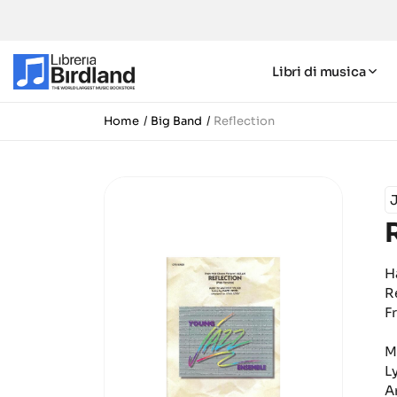
Libri di musica
Home
Big Band
Reflection
H
R
F
M
L
A