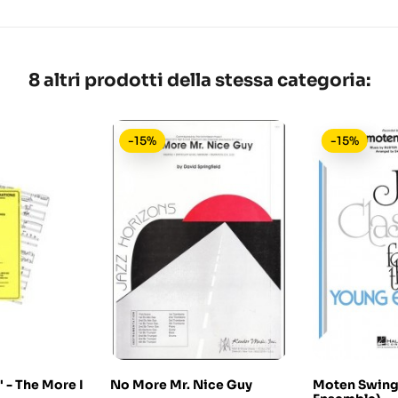
8 altri prodotti della stessa categoria:
-15%
-15%
 - The More I
No More Mr. Nice Guy
Moten Swing