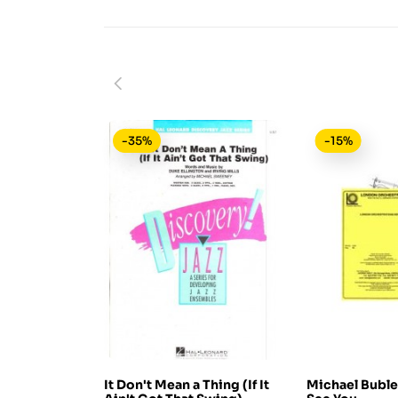
-35%
-15%
It Don't Mean a Thing (If It
Michael Buble'