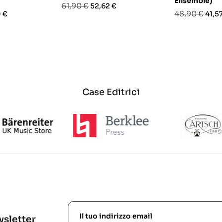
Ensemble)
Prezzo
Prezzo
61,90 €
52,62 €
o
Prezzo
Prez
48,90 €
 €
41,5
base
base
Case Editrici
ewsletter