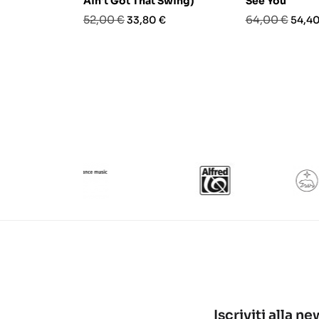
Ain't Got That Swing)
See You
Prezzo
Prezzo
Prezzo
Prezz
52,00 €
64,00 €
33,80 €
54,40
base
base
Iscriviti alla n