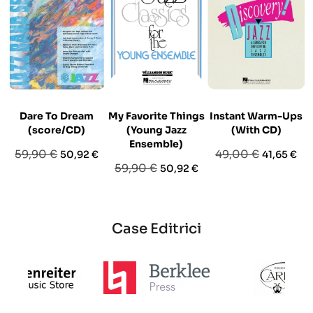
Dare To Dream
My Favorite Things
Instant Warm-Ups
(score/CD)
(Young Jazz
(With CD)
Ensemble)
Prezzo
Prezzo
Prezzo
Prezzo
59,90 €
49,00 €
50,92 €
41,65 €
Prezzo
Prezzo
59,90 €
50,92 €
base
base
base
Case Editrici