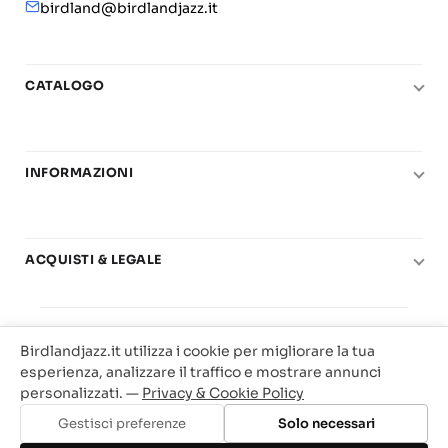
birdland@birdlandjazz.it
CATALOGO
Pianoforte
Chitarra
INFORMAZIONI
Fiati
Le nostre scuole di musica
Basso e contrabbasso
Carta del Docente
Basi play-along
ACQUISTI & LEGALE
Contatti
Real Books
Diritto di recesso
Il mio account
Big Band
© 2025 Vendita Metodi e Spartiti Musicali Libreria
Condizioni di utilizzo
Offerte
Birdlandjazz.it utilizza i cookie per migliorare la tua
Birdland Milano. P.Iva 12093700156
Privacy & Cookie
esperienza, analizzare il traffico e mostrare annunci
Web Agency Milano
personalizzati. —
Privacy & Cookie Policy
Traccia il tuo ordine
Gestisci preferenze
Solo necessari
Aggiungi al carrello