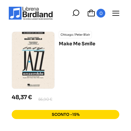
0
Chicago / Peter Blair
Make Me Smile
48,37 €
56,90 €
SCONTO -15%