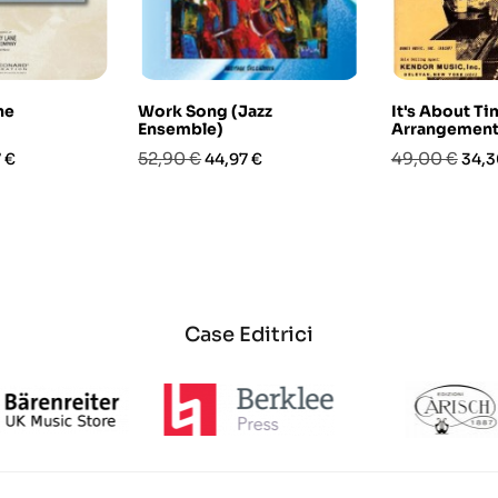
he
Work Song (Jazz
It's About Ti
Ensemble)
Arrangement
o
Prezzo
Prezzo
Prezzo
Prez
52,90 €
49,00 €
 €
44,97 €
34,3
base
base
Case Editrici