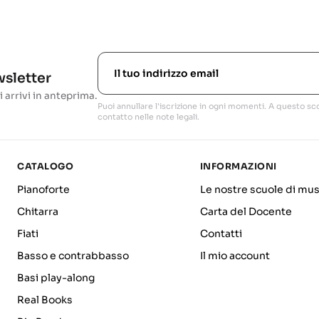
ewsletter
i arrivi in anteprima.
Puoi annullare l'iscrizione in ogni momenti. A questo sco
contatto nelle note legali.
CATALOGO
INFORMAZIONI
Pianoforte
Le nostre scuole di mus
Chitarra
Carta del Docente
Fiati
Contatti
Basso e contrabbasso
Il mio account
Basi play-along
Real Books