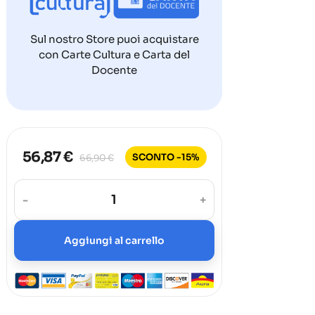
Sul nostro Store puoi acquistare
con Carte Cultura e Carta del
Docente
56,87 €
SCONTO -15%
66,90 €
-
+
Aggiungi al carrello