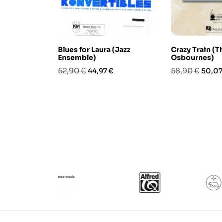
Blues for Laura (Jazz
Crazy Train (T
Ensemble)
Osbournes)
Prezzo
Prezzo
Prezzo
Prezz
52,90 €
58,90 €
44,97 €
50,07
base
base