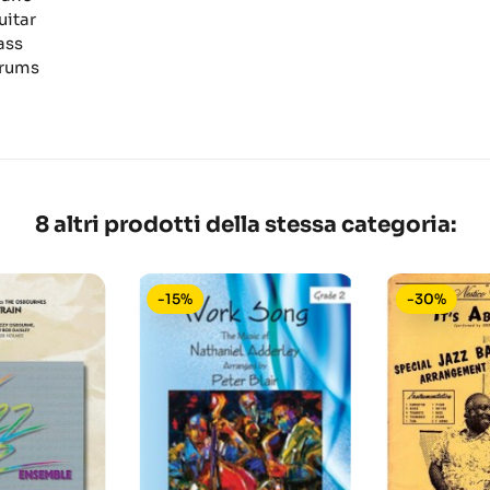
uitar
ass
rums
8 altri prodotti della stessa categoria:
-15%
-30%