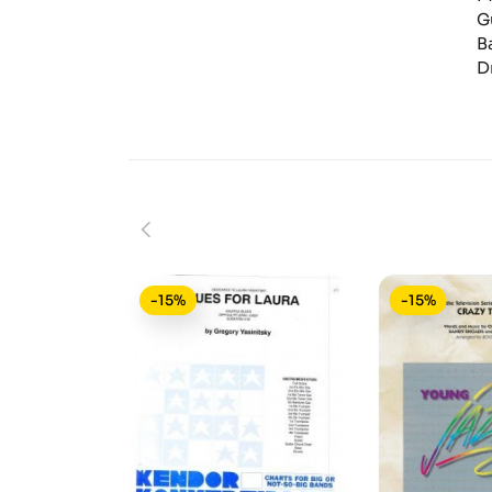
G
B
D
-15%
-15%