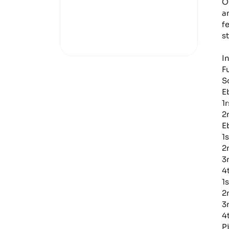
O
a
f
s
I
F
S
E
1
2
E
1
2
3
4
1
2
3
4
P