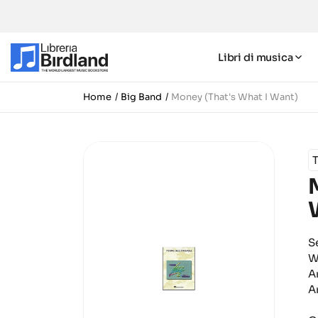
Libri di musica
Home
Big Band
Money (That's What I Want)
T
S
W
A
A