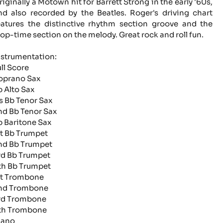
riginally a Motown hit for Barrett Strong in the early '60s,
nd also recorded by the Beatles. Roger's driving chart
eatures the distinctive rhythm section groove and the
top-time section on the melody. Great rock and roll fun.
nstrumentation:
ull Score
oprano Sax
b Alto Sax
rs Bb Tenor Sax
nd Bb Tenor Sax
b Baritone Sax
st Bb Trumpet
nd Bb Trumpet
rd Bb Trumpet
th Bb Trumpet
st Trombone
nd Trombone
rd Trombone
th Trombone
iano