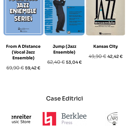
From A Distance
Jump (Jazz
Kansas City
(Vocal Jazz
Ensemble)
Prezzo
Prezzo
49,90 €
42,42 €
Ensemble)
Prezzo
Prezzo
62,40 €
53,04 €
base
Prezzo
Prezzo
69,90 €
59,42 €
base
base
Case Editrici