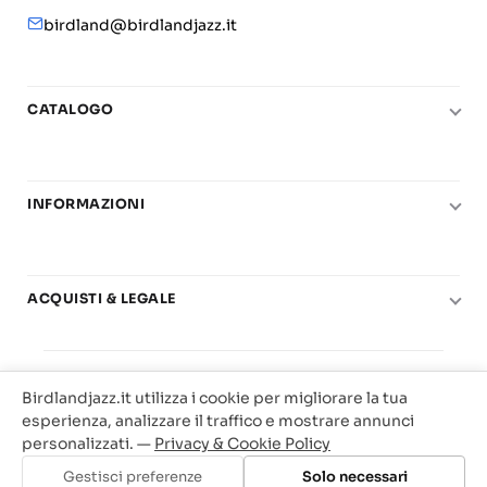
birdland@birdlandjazz.it
CATALOGO
Pianoforte
Chitarra
INFORMAZIONI
Fiati
Le nostre scuole di musica
Basso e contrabbasso
Carta del Docente
Basi play-along
ACQUISTI & LEGALE
Contatti
Real Books
Diritto di recesso
Il mio account
Big Band
© 2025 Vendita Metodi e Spartiti Musicali Libreria
Condizioni di utilizzo
Offerte
Birdlandjazz.it utilizza i cookie per migliorare la tua
Birdland Milano. P.Iva 12093700156
Privacy & Cookie
esperienza, analizzare il traffico e mostrare annunci
Web Agency Milano
personalizzati. —
Privacy & Cookie Policy
Traccia il tuo ordine
Gestisci preferenze
Solo necessari
Aggiungi al carrello