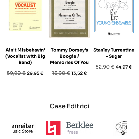
Ain't Misbehavin'
Tommy Dorsey's
Stanley Turrentine
(Vocalist with Big
Boogie /
- Sugar
Band)
Memories Of You
Prezzo
Prezzo
52,90 €
44,97 €
Prezzo
Prezzo
Prezzo
Prezzo
59,90 €
15,90 €
29,95 €
13,52 €
base
base
base
Case Editrici