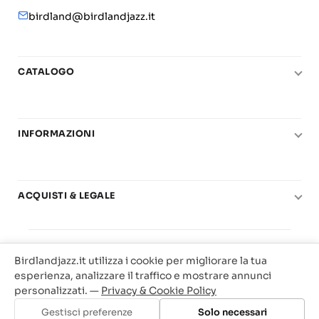
birdland@birdlandjazz.it
CATALOGO
Pianoforte
Chitarra
INFORMAZIONI
Fiati
Le nostre scuole di musica
Basso e contrabbasso
Carta del Docente
Basi play-along
ACQUISTI & LEGALE
Contatti
Real Books
Diritto di recesso
Il mio account
Big Band
© 2025 Vendita Metodi e Spartiti Musicali Libreria
Condizioni di utilizzo
Offerte
Birdlandjazz.it utilizza i cookie per migliorare la tua
Birdland Milano. P.Iva 12093700156
Privacy & Cookie
esperienza, analizzare il traffico e mostrare annunci
Web Agency Milano
personalizzati. —
Privacy & Cookie Policy
Traccia il tuo ordine
Gestisci preferenze
Solo necessari
Aggiungi al carrello