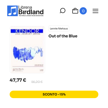
0
Lennie Niehaus
Out of the Blue
47,77 €
56,20 €
SCONTO -15%