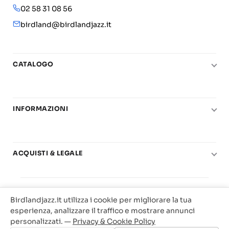
02 58 31 08 56
birdland@birdlandjazz.it
CATALOGO
Pianoforte
Chitarra
INFORMAZIONI
Fiati
Le nostre scuole di musica
Basso e contrabbasso
Carta del Docente
Basi play-along
ACQUISTI & LEGALE
Contatti
Real Books
Diritto di recesso
Il mio account
Big Band
© 2025 Vendita Metodi e Spartiti Musicali Libreria
Condizioni di utilizzo
Offerte
Birdlandjazz.it utilizza i cookie per migliorare la tua
Birdland Milano. P.Iva 12093700156
Privacy & Cookie
esperienza, analizzare il traffico e mostrare annunci
Web Agency Milano
personalizzati. —
Privacy & Cookie Policy
Traccia il tuo ordine