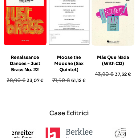
Renaissance
Moose the
Más Que Nada
Dances - Just
Mooche (Sax
(With CD)
Brass No. 22
Quintet)
Prezzo
Prezzo
43,90 €
37,32 €
Prezzo
Prezzo
Prezzo
Prezzo
38,90 €
71,90 €
33,07 €
61,12 €
base
base
base
Case Editrici