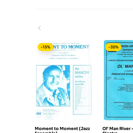
-15%
-35%
Moment to Moment (Jazz
Ol' Man River 