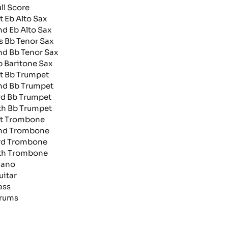
ull Score
st Eb Alto Sax
nd Eb Alto Sax
rs Bb Tenor Sax
nd Bb Tenor Sax
b Baritone Sax
st Bb Trumpet
nd Bb Trumpet
rd Bb Trumpet
th Bb Trumpet
st Trombone
nd Trombone
rd Trombone
th Trombone
iano
uitar
ass
rums