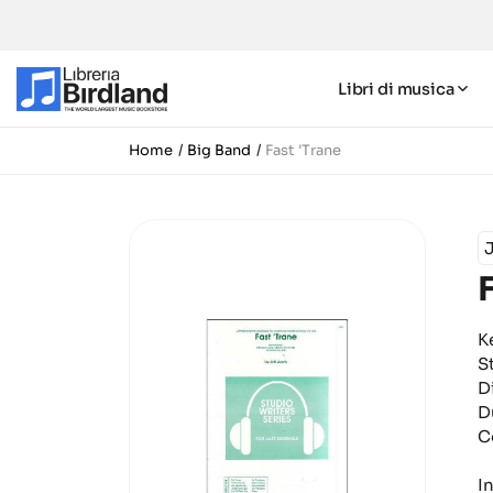
Libri di musica
Home
Big Band
Fast 'Trane
J
K
S
D
D
C
I