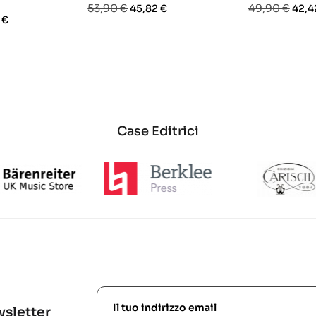
Prezzo
Prezzo
Prezzo
Prez
53,90 €
49,90 €
45,82 €
42,4
o
 €
base
base
Case Editrici
ewsletter