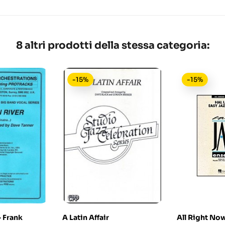
8 altri prodotti della stessa categoria:
-15%
-15%
- Frank
A Latin Affair
All Right No