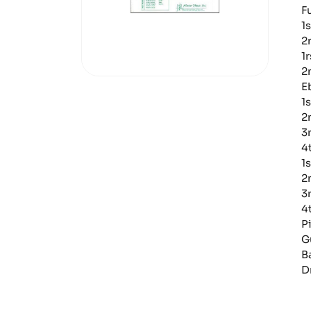
F
1
2
1
2
E
1
2
3
4
1
2
3
4
P
G
B
D