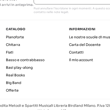
i arrivi in anteprima.
Puoi annullare l'iscrizione in ogni momenti. A questo sco
contatto nelle note legali.
CATALOGO
INFORMAZIONI
Pianoforte
Le nostre scuole di mus
Chitarra
Carta del Docente
Fiati
Contatti
Basso e contrabbasso
Il mio account
Basi play-along
Real Books
Big Band
Offerte
dita Metodi e Spartiti Musicali Libreria Birdland Milano. P.Iva 