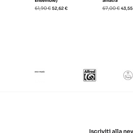
Ensemble)
Sinatra
Prezzo
Prezzo
Prezzo
Prezz
61,90 €
67,00 €
52,62 €
43,55
base
base
Iscriviti alla n