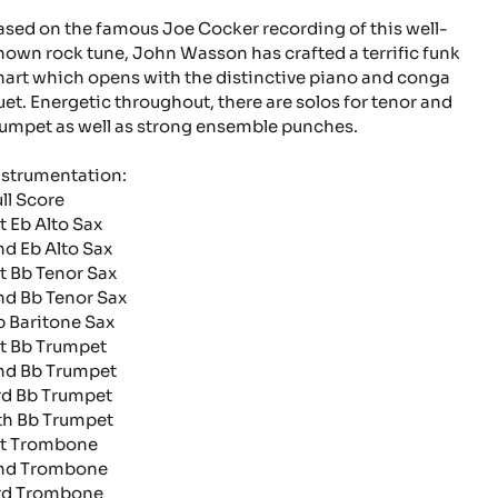
ased on the famous Joe Cocker recording of this well-
nown rock tune, John Wasson has crafted a terrific funk
hart which opens with the distinctive piano and conga
uet. Energetic throughout, there are solos for tenor and
rumpet as well as strong ensemble punches.
nstrumentation:
ull Score
st Eb Alto Sax
nd Eb Alto Sax
st Bb Tenor Sax
nd Bb Tenor Sax
b Baritone Sax
st Bb Trumpet
nd Bb Trumpet
rd Bb Trumpet
th Bb Trumpet
st Trombone
nd Trombone
rd Trombone