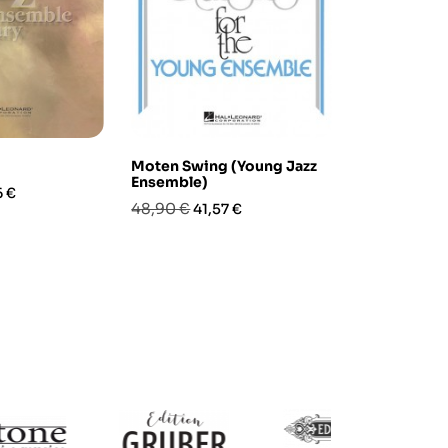
Moten Swing (Young Jazz
Moment to 
Ensemble)
Ensemble)
zo
6 €
Prezzo
Prezzo
Prezzo
Pre
48,90 €
61,90 €
41,57 €
52,6
base
base