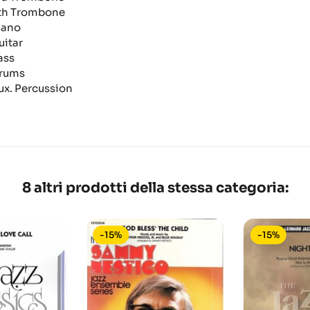
th Trombone
iano
uitar
ass
rums
ux. Percussion
8 altri prodotti della stessa categoria:
-15%
-15%