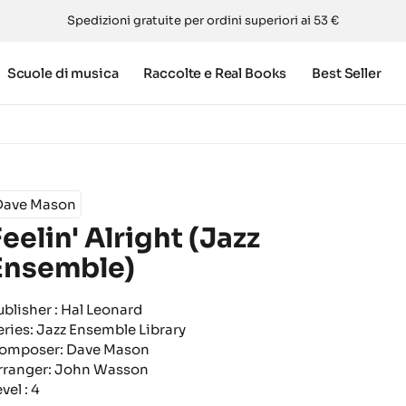
Spedizioni gratuite per ordini superiori ai 53 €
Scuole di musica
Raccolte e Real Books
Best Seller
Dave Mason
Feelin' Alright (Jazz
Ensemble)
ublisher : Hal Leonard
eries: Jazz Ensemble Library
omposer: Dave Mason
rranger: John Wasson
vel : 4