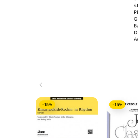
4
P
G
B
D
A
-15%
-15%