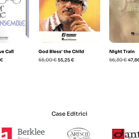
e Call
God Bless' the Child
Night Train
o
Prezzo
Prezzo
Prezzo
Prez
65,00 €
56,30 €
 €
55,25 €
47,8
base
base
Case Editrici