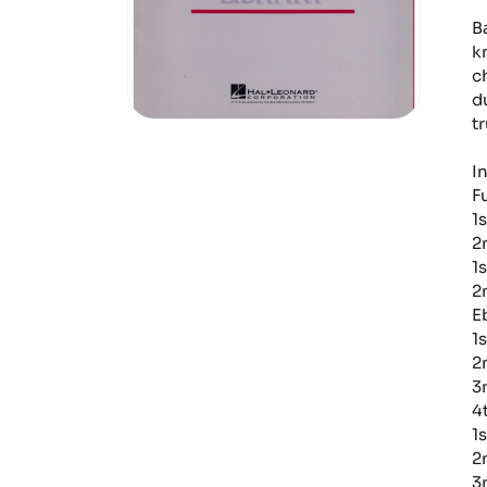
B
k
c
d
t
I
F
1
2
1
2
E
1
2
3
4
1
2
3