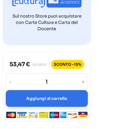
Sul nostro Store puoi acquistare
con Carte Cultura e Carta del
Docente
53,47 €
SCONTO -15%
62,90 €
-
+
Aggiungi al carrello