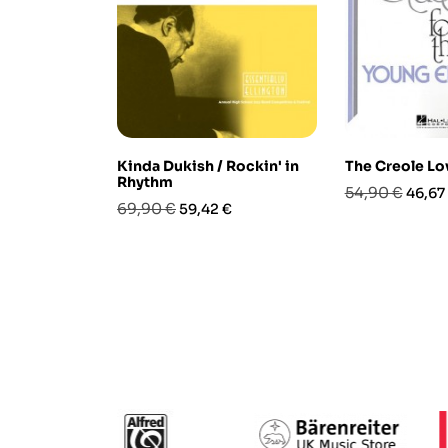
Kinda Dukish / Rockin' in
The Creole Lov
Rhythm
Prezzo
Prezz
54,90 €
46,67
Prezzo
Prezzo
69,90 €
59,42 €
base
base