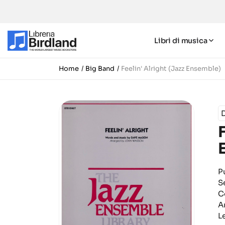
Libri di musica
Home
Big Band
Feelin' Alright (Jazz Ensemble)
P
S
C
A
Le