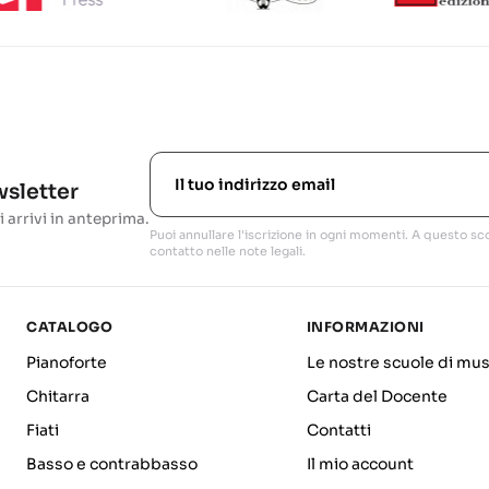
ewsletter
i arrivi in anteprima.
Puoi annullare l'iscrizione in ogni momenti. A questo sco
contatto nelle note legali.
CATALOGO
INFORMAZIONI
Pianoforte
Le nostre scuole di mus
Chitarra
Carta del Docente
Fiati
Contatti
Basso e contrabbasso
Il mio account