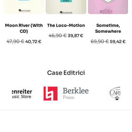
Moon River (With
The Loco-Motion
Sometime,
CD)
Somewhere
Prezzo
Prezzo
46,90 €
39,87 €
Prezzo
Prezzo
Prezzo
Prezzo
47,90 €
69,90 €
40,72 €
59,42 €
base
base
base
Case Editrici