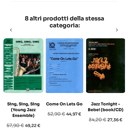
8 altri prodotti della stessa
categoria:
Sing, Sing, Sing
Come On Lets Go
Jazz Tonight -
(Young Jazz
Bebe! (book/CD)
Prezzo
Prezzo
52,90 €
44,97 €
Ensemble)
Prezzo
Prezzo
34,20 €
27,36 €
base
Prezzo
Prezzo
57,90 €
49,22 €
base