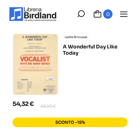
0
Leslie Bricusse
A Wonderful Day Like
Today
54,32 €
63,90 €
SCONTO -15%