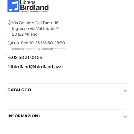
Via Cosimo Del Fante 16
Ingresso via Vettabbia 9
20122 Milano
Lun–Sab 10–13 / 15:30–18:30
(chiuso domenica e lunedì mattina)
02 58 31 08 56
birdland@birdlandjazz.it
CATALOGO
Pianoforte
Chitarra
INFORMAZIONI
Fiati
Le nostre scuole di musica
Basso e contrabbasso