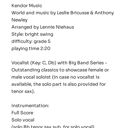
Kendor Music
World and music by Leslie Bricusse & Anthony
Newley
Arranged by Lennie Niehaus
Style: bright swing
difficulty: grade 5
playing time 2:20
Vocalist (Key: C, Db) with Big Band Series -
Outstanding classics to showcase female or
male vocal soloist (in case no vocalist is
available, the solo part is also provided for
tenor sax).
Instrumentation:
Full Score
Solo vocal
(solo Bb tenor sax sub. for solo vocal)