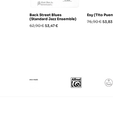
Back Street Blues
Esy (Tito Puen
(Standard Jazz Ensemble)
Prezzo
Prezz
76,90 €
53,83
Prezzo
Prezzo
62,90 €
53,47 €
base
base