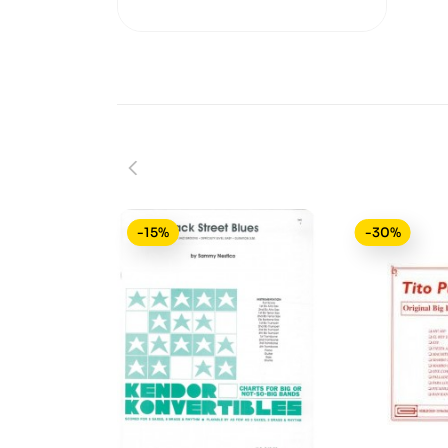
-15%
-30%