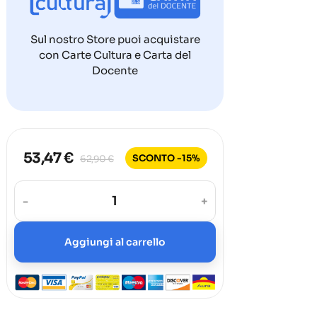
Sul nostro Store puoi acquistare
con Carte Cultura e Carta del
Docente
53,47 €
SCONTO -15%
62,90 €
-
+
Aggiungi al carrello