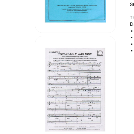
S
T
D
•
•
•
•