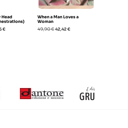
y Head
When a Man Loves a
Everybody S
estrations)
Woman
Vol.2
zo
Prezzo
Prezzo
Prezzo
Pre
49,90 €
42,90 €
5 €
42,42 €
36,
base
base