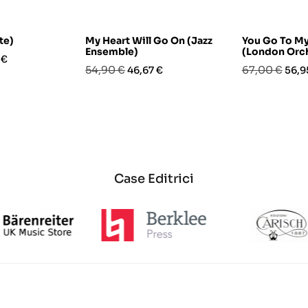
te)
My Heart Will Go On (Jazz
You Go To M
Ensemble)
(London Orch
o
 €
Prezzo
Prezzo
Prezzo
Prez
54,90 €
67,00 €
46,67 €
56,9
base
base
Case Editrici