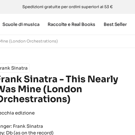
Spedizioni gratuite per ordini superiori ai 53 €
Scuole di musica
Raccolte e Real Books
Best Seller
 Mine (London Orchestrations)
rank Sinatra
Frank Sinatra - This Nearly
Was Mine (London
Orchestrations)
ecchia edizione
inger: Frank Sinatra
ey: Db (as on the record)