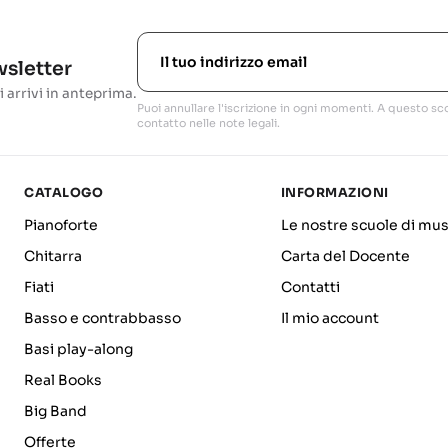
ewsletter
i arrivi in anteprima.
Puoi annullare l'iscrizione in ogni momenti. A questo sco
contatto nelle note legali.
CATALOGO
INFORMAZIONI
Pianoforte
Le nostre scuole di mus
Chitarra
Carta del Docente
Fiati
Contatti
Basso e contrabbasso
Il mio account
Basi play-along
Real Books
Big Band
Offerte