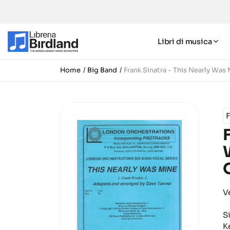
Libri di musica
Home
Big Band
Frank Sinatra - This Nearly Was
F
V
S
K