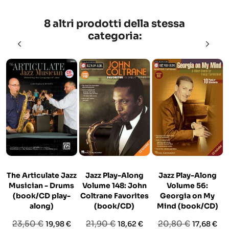
8 altri prodotti della stessa
categoria:
The Articulate Jazz
Jazz Play-Along
Jazz Play-Along
Musician - Drums
Volume 148: John
Volume 56:
(book/CD play-
Coltrane Favorites
Georgia on My
along)
(book/CD)
Mind (book/CD)
Prezzo
Prezzo
Prezzo
Prezzo
Prezzo
Prezzo
23,50 €
21,90 €
20,80 €
19,98 €
18,62 €
17,68 €