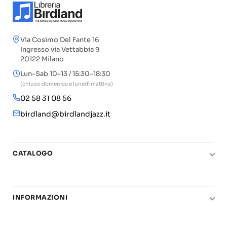
Via Cosimo Del Fante 16
Ingresso via Vettabbia 9
20122 Milano
Lun–Sab 10–13 / 15:30–18:30
(chiuso domenica e lunedì mattina)
02 58 31 08 56
birdland@birdlandjazz.it
CATALOGO
Pianoforte
Chitarra
INFORMAZIONI
Fiati
Le nostre scuole di musica
Basso e contrabbasso