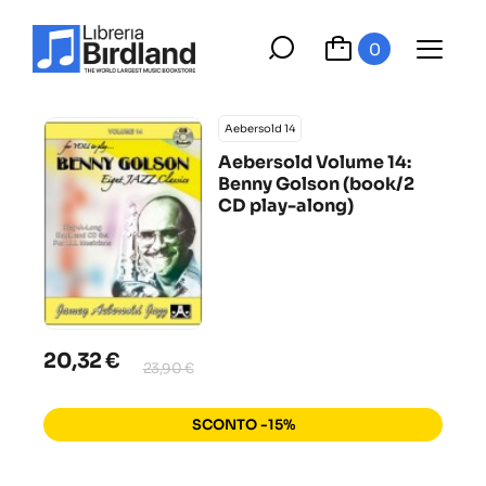
0
Aebersold 14
Aebersold Volume 14:
Benny Golson (book/2
CD play-along)
20,32 €
23,90 €
SCONTO -15%