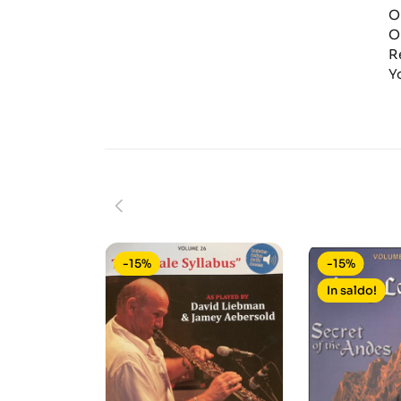
O
O
R
Y
-15%
-15%
In saldo!