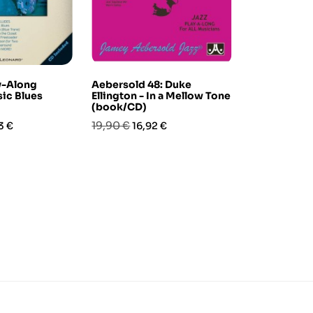
ay-Along
Aebersold 48: Duke
Jazz play-al
sic Blues
Ellington - In a Mellow Tone
Rodgers & H
(book/CD)
(book/CD)
zo
Prezzo
Prezzo
Prezzo
Pre
19,90 €
20,40 €
3 €
16,92 €
17,
base
base