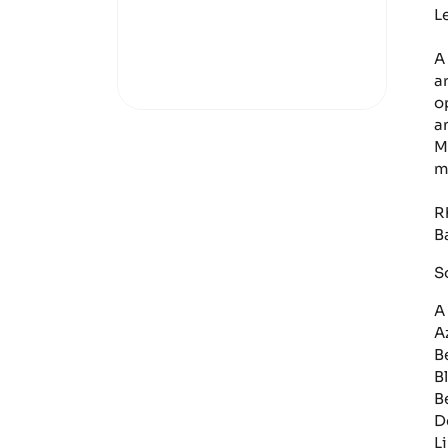
L
A
a
o
a
M
m
R
B
S
A
A
B
B
B
D
L