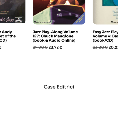
: Andy
Jazz Play-Along Volume
Easy Jazz Pl
et of the
127: Chuck Mangione
Volume 4: Ba
CD)
(book & Audio Online)
(book/CD)
o
Prezzo
Prezzo
Prezzo
Prez
27,90 €
23,80 €
€
23,72 €
20,2
base
base
Case Editrici