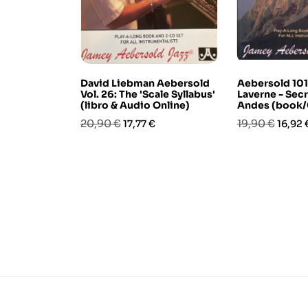
David Liebman Aebersold
Aebersold 101
Vol. 26: The 'Scale Syllabus'
Laverne - Secr
(libro & Audio Online)
Andes (book/
Prezzo
Prezzo
Prezzo
Prezz
20,90 €
19,90 €
17,77 €
16,92 
base
base