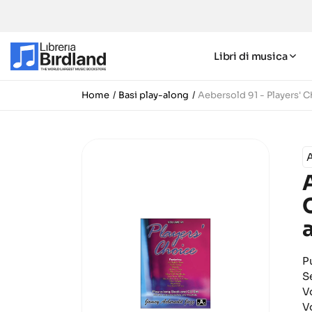
Libri di musica
Home
Basi play-along
Aebersold 91 - Players' 
A
P
S
V
V