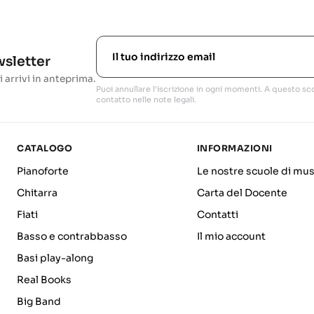
ewsletter
i arrivi in anteprima.
Puoi annullare l'iscrizione in ogni momenti. A questo sco
contatto nelle note legali.
CATALOGO
INFORMAZIONI
Pianoforte
Le nostre scuole di mus
Chitarra
Carta del Docente
Fiati
Contatti
Basso e contrabbasso
Il mio account
Basi play-along
Real Books
Big Band