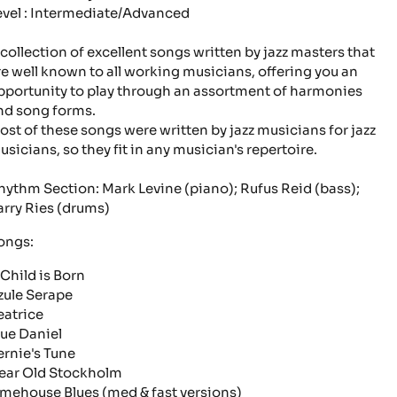
evel : Intermediate/Advanced
 collection of excellent songs written by jazz masters that
re well known to all working musicians, offering you an
pportunity to play through an assortment of harmonies
nd song forms.
ost of these songs were written by jazz musicians for jazz
usicians, so they fit in any musician's repertoire.
hythm Section: Mark Levine (piano); Rufus Reid (bass);
arry Ries (drums)
ongs:
 Child is Born
zule Serape
eatrice
lue Daniel
ernie's Tune
ear Old Stockholm
imehouse Blues
(med & fast versions)