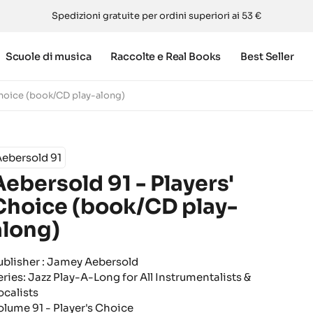
Spedizioni gratuite per ordini superiori ai 53 €
Scuole di musica
Raccolte e Real Books
Best Seller
Choice (book/CD play-along)
ebersold 91
Aebersold 91 - Players'
Choice (book/CD play-
along)
ublisher : Jamey Aebersold
eries: Jazz Play-A-Long for All Instrumentalists &
ocalists
olume 91 - Player's Choice