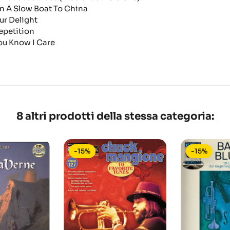
n A Slow Boat To China
ur Delight
epetition
ou Know I Care
8 altri prodotti della stessa categoria:
-15%
-15%