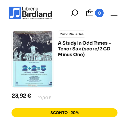
0
Music Minus One
A Study In Odd Times -
Tenor Sax (score/2 CD
Minus One)
23,92 €
29,90 €
SCONTO -20%