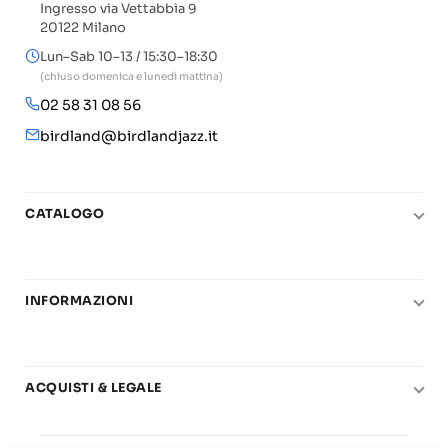
Ingresso via Vettabbia 9
20122 Milano
Lun–Sab 10–13 / 15:30–18:30
(chiuso domenica e lunedì mattina)
02 58 31 08 56
birdland@birdlandjazz.it
CATALOGO
Pianoforte
Chitarra
INFORMAZIONI
Fiati
Le nostre scuole di musica
Basso e contrabbasso
Carta del Docente
Basi play-along
ACQUISTI & LEGALE
Contatti
Real Books
Diritto di recesso
Il mio account
Big Band