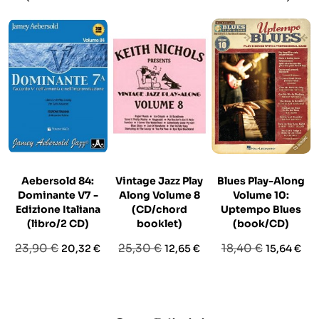
Aebersold 84:
Vintage Jazz Play
Blues Play-Along
Dominante V7 -
Along Volume 8
Volume 10:
Edizione Italiana
(CD/chord
Uptempo Blues
(libro/2 CD)
booklet)
(book/CD)
Prezzo
Prezzo
Prezzo
Prezzo
Prezzo
Prezzo
23,90 €
25,30 €
18,40 €
20,32 €
12,65 €
15,64 €
base
base
base