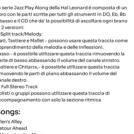
a serie Jazz Play Along della Hal Leonard é composta di un
bro con le parti scritte per tutti gli strumenti in DO, Eb, Bb
 basso e il CD che da' la possibilità di ascoltare ogni brano
 2 versioni:
Split track/Melody:
iati, Tastiere e Mallet - possono usare questa traccia come
pprendimento della melodia e delle inflessioni.
asso - è possibile utilizzare questa traccia rimuovendo la
arte di basso abbassando il volume del canale sinistro.
astiere e Chitarra,- è possibile utilizzare questa traccia
imuovendo le parti di piano abbassando il volume del
anale destro.
)
Full Stereo Track
olisti o gruppi possono utilizzare questa traccia di
ccompagnamento con solo la sezione ritmica
ongs:
len's Alley
etour Ahead