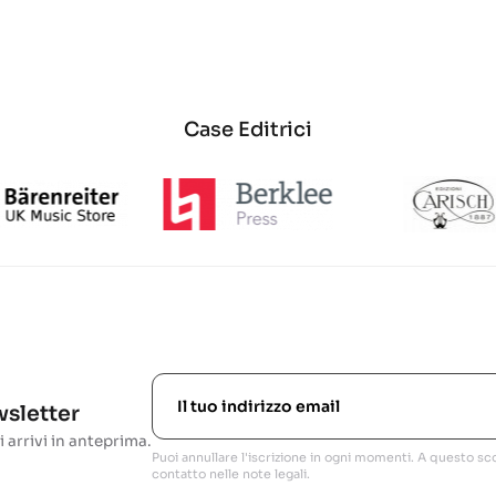
Case Editrici
ewsletter
i arrivi in anteprima.
Puoi annullare l'iscrizione in ogni momenti. A questo sco
contatto nelle note legali.