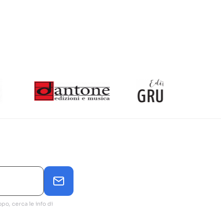
base
po, cerca le info di