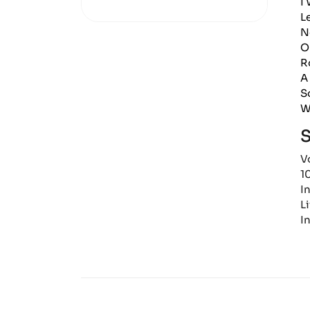
I
L
N
O
R
A
S
W
S
V
1
I
Li
I