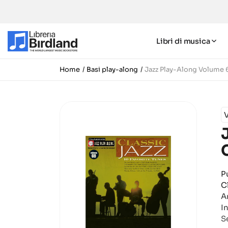
Libri di musica
Home
Basi play-along
Jazz Play-Along Volume 6
V
P
C
A
I
Se