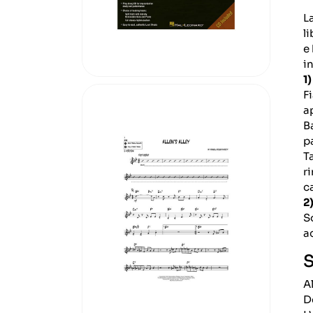
L
li
e
in
1)
F
a
B
p
T
r
c
2
S
a
S
Al
D