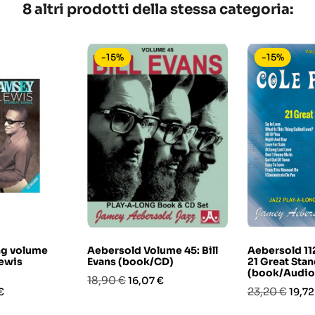
8 altri prodotti della stessa categoria:
-15%
-15%
ng volume
Aebersold Volume 45: Bill
Aebersold 112
ewis
Evans (book/CD)
21 Great Sta
(book/Audio
Prezzo
Prezzo
18,90 €
16,07 €
o
Prezzo
Prez
23,20 €
€
19,72
base
base