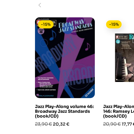
-15%
-15%
Jazz Play-Along volume 46:
Jazz Play-Alo
Broadway Jazz Standards
146: Ramsey L
(book/CD)
(book/CD)
Prezzo
Prezzo
Prezzo
Prezz
23,90 €
20,90 €
20,32 €
17,77 
base
base