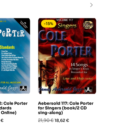
-15%
-10%
: Cole Porter
Aebersold 117: Cole Porter
Easy Jazz P
ndards
for Singers (book/2 CD
Volume 3: Ea
 Online)
sing-along)
Standards -
Section (b
zo
Prezzo
Prezzo
21,90 €
 €
18,62 €
Prezzo
Pre
30,90 €
27,
base