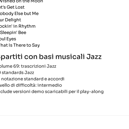
 Wished on the Moon
et's Get Lost
obody Else but Me
ur Delight
ockin' in Rhythm
 Sleepin' Bee
oul Eyes
hat Is There to Say
partiti con basi musicali Jazz
olume 69: trascrizioni Jazz
0 standards Jazz
n notazione standard e accordi
vello di difficoltà: intermedio
nclude versioni demo scaricabili per il play-along