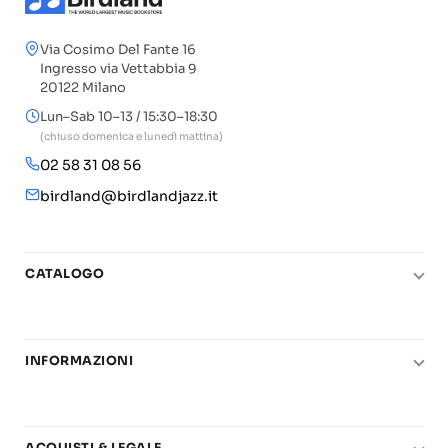
Via Cosimo Del Fante 16
Ingresso via Vettabbia 9
20122 Milano
Lun–Sab 10–13 / 15:30–18:30
(chiuso domenica e lunedì mattina)
02 58 31 08 56
birdland@birdlandjazz.it
CATALOGO
Pianoforte
Chitarra
INFORMAZIONI
Fiati
Le nostre scuole di musica
Basso e contrabbasso
Carta del Docente
Basi play-along