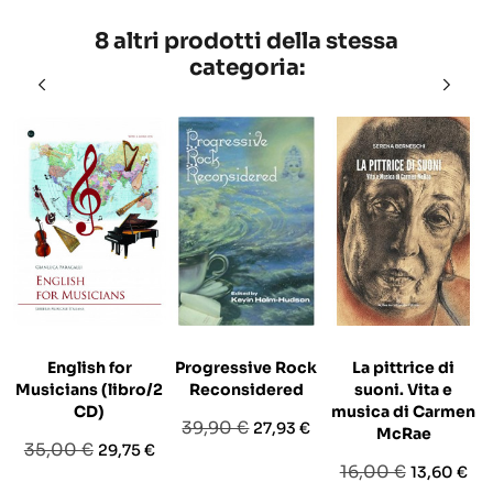
8 altri prodotti della stessa
categoria:
English for
Progressive Rock
La pittrice di
Musicians (libro/2
Reconsidered
suoni. Vita e
CD)
musica di Carmen
Prezzo
Prezzo
39,90 €
27,93 €
McRae
Prezzo
Prezzo
35,00 €
29,75 €
base
Prezzo
Prezzo
16,00 €
13,60 €
base