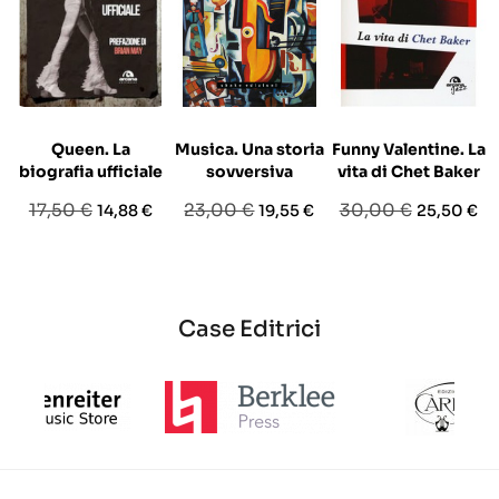
Queen. La
Musica. Una storia
Funny Valentine. La
biografia ufficiale
sovversiva
vita di Chet Baker
Prezzo
Prezzo
Prezzo
Prezzo
Prezzo
Prezzo
17,50 €
23,00 €
30,00 €
14,88 €
19,55 €
25,50 €
base
base
base
Case Editrici