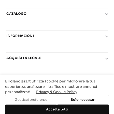
CATALOGO
Pianoforte
Chitarra
INFORMAZIONI
Fiati
Le nostre scuole di musica
Basso e contrabbasso
Carta del Docente
Basi play-along
ACQUISTI & LEGALE
Contatti
Real Books
Diritto di recesso
Il mio account
Big Band
© 2025 Vendita Metodi e Spartiti Musicali Libreria
Condizioni di utilizzo
Offerte
Birdlandjazz.it utilizza i cookie per migliorare la tua
Birdland Milano. P.Iva 12093700156
Privacy & Cookie
esperienza, analizzare il traffico e mostrare annunci
Web Agency Milano
personalizzati. —
Privacy & Cookie Policy
Traccia il tuo ordine
Gestisci preferenze
Solo necessari
Aggiungi al carrello
Accetta tutti