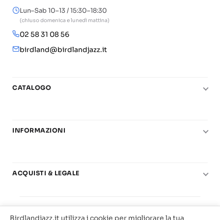
Lun–Sab 10–13 / 15:30–18:30
(chiuso domenica e lunedì mattina)
02 58 31 08 56
birdland@birdlandjazz.it
CATALOGO
Pianoforte
Chitarra
INFORMAZIONI
Fiati
Le nostre scuole di musica
Basso e contrabbasso
Carta del Docente
Basi play-along
ACQUISTI & LEGALE
Contatti
Real Books
Diritto di recesso
Il mio account
Big Band
© 2025 Vendita Metodi e Spartiti Musicali Libreria
Condizioni di utilizzo
Offerte
Birdlandjazz.it utilizza i cookie per migliorare la tua