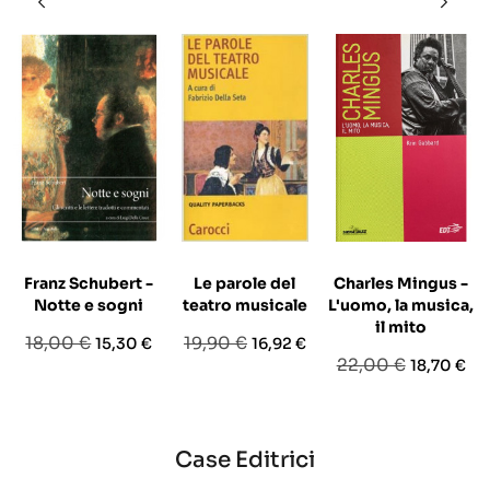
Franz Schubert -
Le parole del
Charles Mingus -
Notte e sogni
teatro musicale
L'uomo, la musica,
il mito
Prezzo
Prezzo
Prezzo
Prezzo
18,00 €
19,90 €
15,30 €
16,92 €
Prezzo
Prezzo
22,00 €
18,70 €
base
base
base
Case Editrici