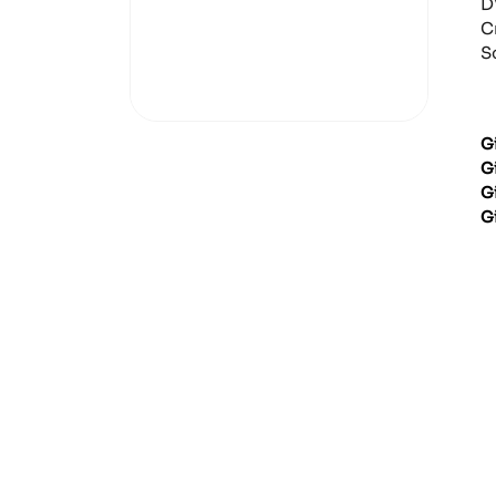
D
C
S
G
G
G
G