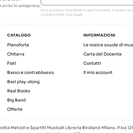
i arrivi in anteprima.
Puoi annullare l'iscrizione in ogni momenti. A questo sco
contatto nelle note legali.
CATALOGO
INFORMAZIONI
Pianoforte
Le nostre scuole di mus
Chitarra
Carta del Docente
Fiati
Contatti
Basso e contrabbasso
Il mio account
Basi play-along
Real Books
Big Band
Offerte
dita Metodi e Spartiti Musicali Libreria Birdland Milano. P.Iva 