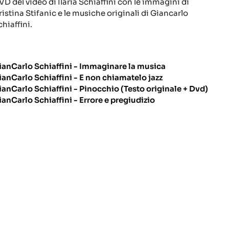
VD del video di Ilaria Schiaffini con le immagini di
ristina Stifanic e le musiche originali di Giancarlo
chiaffini.
ianCarlo Schiaffini - Immaginare la musica
ianCarlo Schiaffini - E non chiamatelo jazz
ianCarlo Schiaffini - Pinocchio (Testo originale + Dvd)
ianCarlo Schiaffini - Errore e pregiudizio