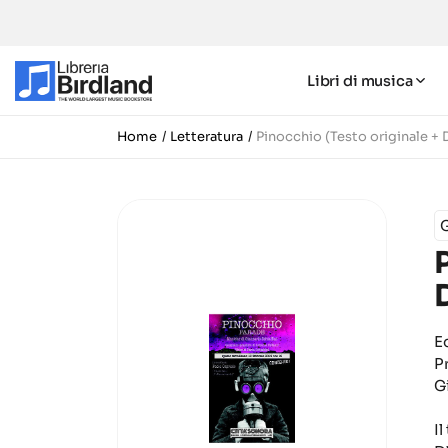
Libri di musica
Home
Letteratura
Pinocchio (Testo originale + 
G
E
P
G
Il