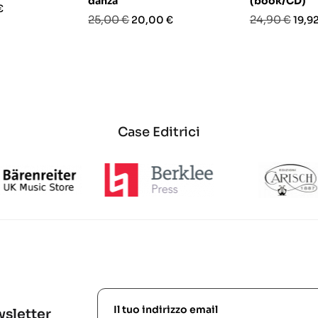
danza
(book/CD)
o
€
Prezzo
Prezzo
Prezzo
Prez
25,00 €
24,90 €
20,00 €
19,9
base
base
Case Editrici
ewsletter