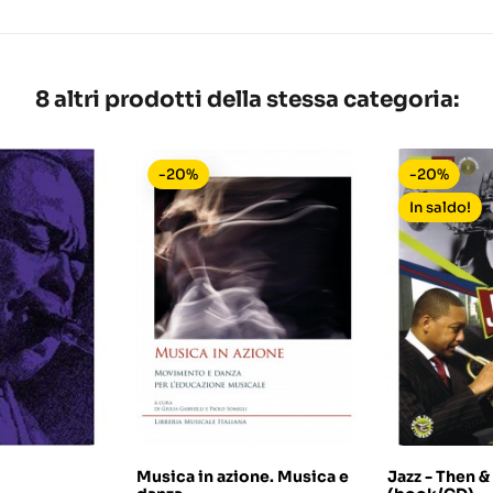
8 altri prodotti della stessa categoria:
-20%
-20%
In saldo!
Musica in azione. Musica e
Jazz - Then 