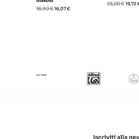
diavolo
Prezzo
Prezz
23,20 €
19,72 
Prezzo
Prezzo
18,90 €
16,07 €
base
base
Iscriviti alla n