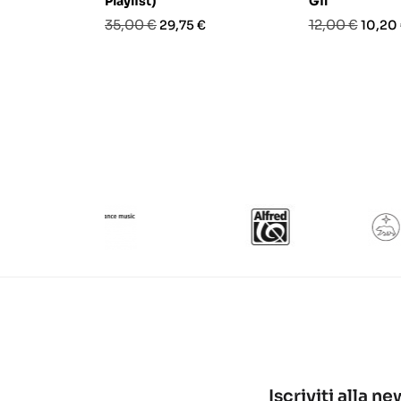
Playlist)
Gil
Prezzo
Prezzo
Prezzo
Prezz
35,00 €
12,00 €
29,75 €
10,20
base
base
Iscriviti alla n