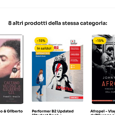
8 altri prodotti della stessa categoria:
-15%
-15%
In saldo!
o & Gilberto
Performer B2 Updated
Afropei - Via