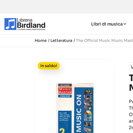
Libri di musica
Home
Letteratura
The Official Music Music Mas
In saldo!
V
P
T
O
a
2