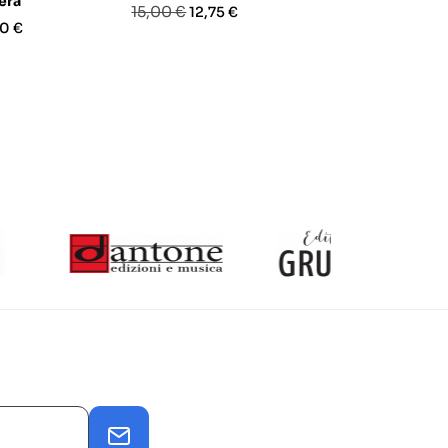
era
Prezzo
Prezzo
Prezzo
Pre
15,00 €
60,00 €
12,75 €
51,
zo
0 €
base
base