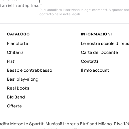
i arrivi in anteprima.
Puoi annullare l'iscrizione in ogni momenti. A questo sco
contatto nelle note legali.
CATALOGO
INFORMAZIONI
Pianoforte
Le nostre scuole di mus
Chitarra
Carta del Docente
Fiati
Contatti
Basso e contrabbasso
Il mio account
Basi play-along
Real Books
Big Band
Offerte
dita Metodi e Spartiti Musicali Libreria Birdland Milano. P.Iva 