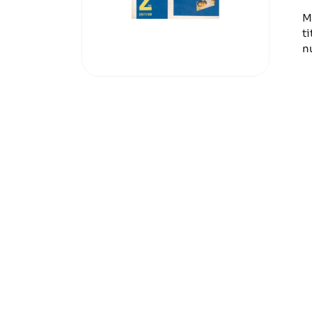
M
ti
n