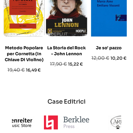
Metodo Popolare
La Storia del Rock
Je so' pazzo
per Cornetta (In
- John Lennon
Prezzo
Prezzo
12,00 €
10,20 €
Chiave Di Violino)
Prezzo
Prezzo
17,90 €
15,22 €
base
Prezzo
Prezzo
19,40 €
16,49 €
base
base
Case Editrici