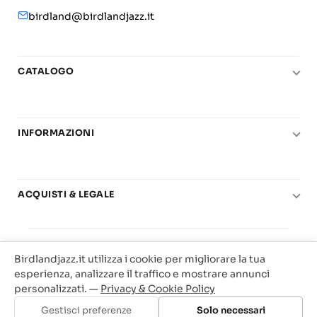
birdland@birdlandjazz.it
CATALOGO
Pianoforte
Chitarra
INFORMAZIONI
Fiati
Le nostre scuole di musica
Basso e contrabbasso
Carta del Docente
Basi play-along
ACQUISTI & LEGALE
Contatti
Real Books
Diritto di recesso
Il mio account
Big Band
© 2025 Vendita Metodi e Spartiti Musicali Libreria
Condizioni di utilizzo
Offerte
Birdlandjazz.it utilizza i cookie per migliorare la tua
Birdland Milano. P.Iva 12093700156
Privacy & Cookie
esperienza, analizzare il traffico e mostrare annunci
Web Agency Milano
personalizzati. —
Privacy & Cookie Policy
Traccia il tuo ordine
Gestisci preferenze
Solo necessari
Aggiungi al carrello